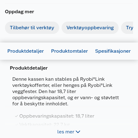
Oppdag mer
Tilbehør til verktøy
Verktøyoppbevaring
Tryk
Produktdetaljer
Produktomtaler
Spesifikasjoner
Produktdetaljer
Denne kassen kan stables på Ryobi®Link
verktøykofferter, eller henges på Ryobi®Link
veggfester. Den har 18,7 liter
Generelt
oppbevaringskapasitet, og er vann- og støvtett
for å beskytte innholdet.
Artikkelnummer
4892210225641
Leverandørens artikkelnummer
5132006072
Oppbevaringskapasitet: 18,7 liter
Vektkapasitet: 22,7 kg
Forpakningsmål
les mer
Slagfast materiale - tåler støt, vann- og
Bruttovekt
4.2 kg