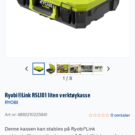
1
/
8
Ryobi®Link RSL101 liten verktøykasse
RYOBI
Art nr: 4892210225641
☆
☆
☆
☆
☆
0
omtaler
Denne kassen kan stables på Ryobi®Link