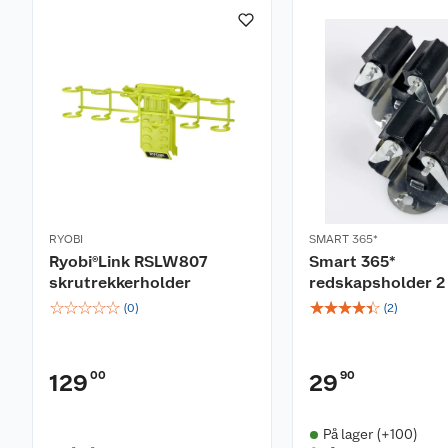
RYOBI
SMART 365*
Ryobi®Link RSLW807
Smart 365*
skrutrekkerholder
redskapsholder 2
☆
☆
☆
☆
☆
☆
☆
☆
☆
☆
(
0
)
(
2
)
00
90
129
29
På lager (+100)