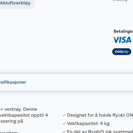
ykkluftverktøy
Betaling
sifikasjoner
E+ verktøy. Denne
vektkapasitet opptil 4
Designet for å holde Ryobi O
assering på
Vektkapasitet: 4 kg
En del av Ryobi®Link systeme
gssystem