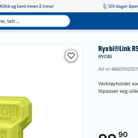
Klikk og hent innen 2 timer
120 dager åpen
Ryobi®Link RS
RYOBI
Art nr: 4892210235
Verktøyholder so
tilpasser seg uli
90