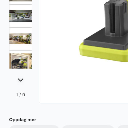
1
/
9
Oppdag mer