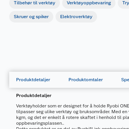
Tilbehør til verktøy
Verktøyoppbevaring
Tr
Skruer og spiker
Elektroverktøy
Produktdetaljer
Produktomtaler
Spe
Produktdetaljer
Verktøyholder som er designet for å holde Ryobi ON
tilpasser seg ulike verktøy og bruksområder. Med en 
kgm, og det er enkelt å rotere skaftet i henhold til pl
oppbevaringsplassen..
Dette produktet er en del av Ryobi®Link oppbevarin