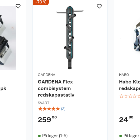
-70 %
GARDENA
HABO
GARDENA Flex
Habo Kl
 pk
combisystem
redskap
redskapsstativ
☆
☆
☆
☆
SVART
☆
☆
☆
☆
☆
(
2
)
00
90
259
24
På lager (1-5)
På lager