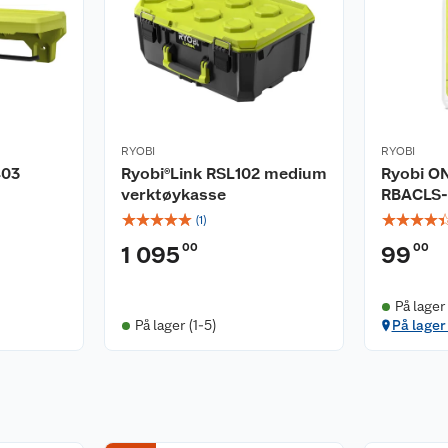
RYOBI
RYOBI
403
Ryobi®Link RSL102 medium
Ryobi ON
verktøykasse
RBACLS-
☆
☆
☆
☆
☆
☆
☆
☆
☆
(
1
)
00
00
1 095
99
På lager
På lager (1-5)
På lager