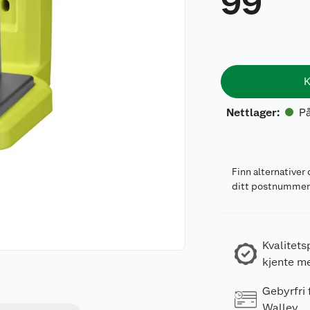
99
K
På
Nettlager
:
Finn alternativer 
ditt postnumme
Kvalitets
kjente m
Gebyrfri
Walley