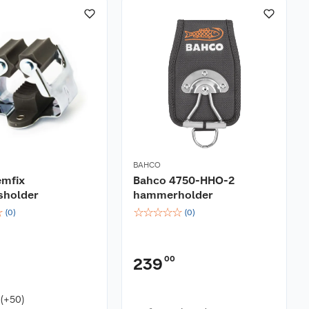
BAHCO
emfix
Bahco 4750-HHO-2
sholder
hammerholder
☆
☆
☆
☆
☆
☆
(
0
)
(
0
)
00
239
 (+50)