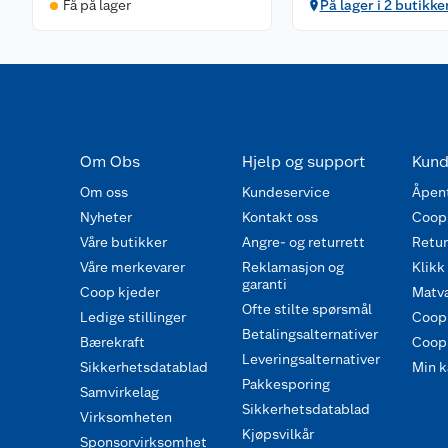
Få på lager
På lager i 2 butikke
Om Obs
Hjelp og support
Kund
Om oss
Kundeservice
Åpent
Nyheter
Kontakt oss
Coop
Våre butikker
Angre- og returrett
Retur 
Våre merkevarer
Reklamasjon og
Klikk
garanti
Coop kjeder
Matva
Ofte stilte spørsmål
Ledige stillinger
Coop
Betalingsalternativer
Bærekraft
Coop 
Leveringsalternativer
Sikkerhetsdatablad
Min k
Pakkesporing
Samvirkelag
Sikkerhetsdatablad
Virksomheten
Kjøpsvilkår
Sponsorvirksomhet