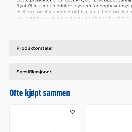
Ryobi®Link er et modulært system for oppbevaringsl
hvilken størrelse rommet ditt har, lite eller stort, k
egen oppbevaringsløsning med produkter fra dette 
låsemekanisme og produkter gir mulighet til å dekke 
Generelt
organiseringsbehov, enten det gjelder oppbevaring av
hageredskaper, tilbehør, verktøy eller andre gjenstan
Artikkelnummer
Leverandørens artikkelnummer
Produktomtaler
Spesifikasjoner
Ofte kjøpt sammen