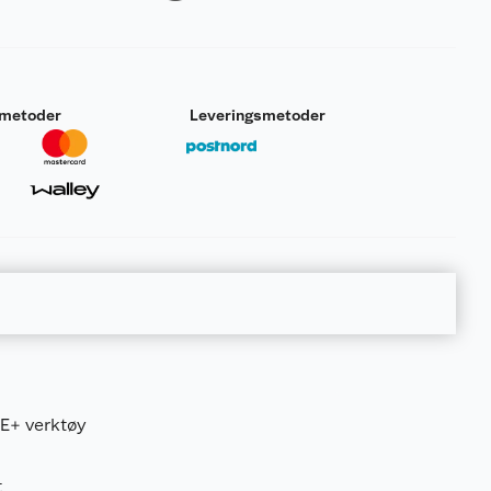
smetoder
Leveringsmetoder
NE+ verktøy
t