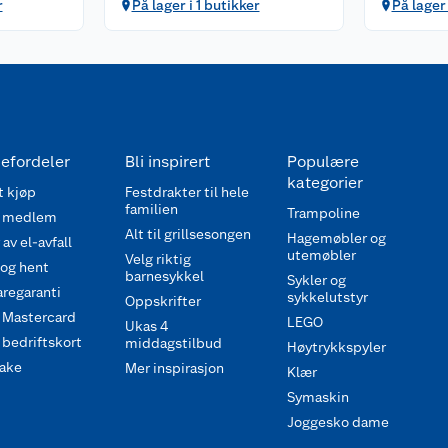
r
På lager i 1 butikker
På lager
efordeler
Bli inspirert
Populære
kategorier
 kjøp
Festdrakter til hele
familien
Trampoline
 medlem
Alt til grillsesongen
Hagemøbler og
av el-avfall
utemøbler
Velg riktig
 og hent
barnesykkel
Sykler og
regaranti
sykkelutstyr
Oppskrifter
 Mastercard
LEGO
Ukas 4
bedriftskort
middagstilbud
Høytrykkspyler
ake
Mer inspirasjon
Klær
Symaskin
Joggesko dame