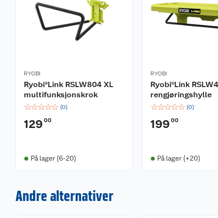
RYOBI
RYOBI
Ryobi®Link RSLW804 XL
Ryobi®Link RSLW
multifunksjonskrok
rengjøringshylle
☆
☆
☆
☆
☆
☆
☆
☆
☆
☆
(
0
)
(
0
)
00
00
129
199
På lager (6-20)
På lager (+20)
Andre alternativer