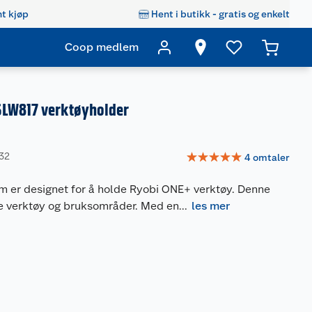
t kjøp
Hent i butikk - gratis og enkelt
Coop medlem
LW817 verktøyholder
☆
☆
☆
☆
☆
732
4
omtaler
m er designet for å holde Ryobi ONE+ verktøy. Denne
ke verktøy og bruksområder. Med en
...
les mer