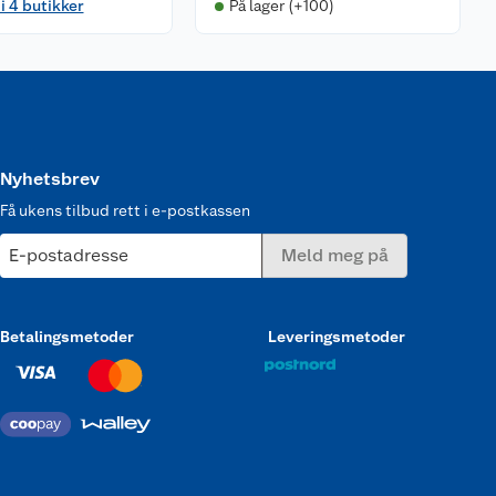
 i 4 butikker
På lager (+100)
Nyhetsbrev
Få ukens tilbud rett i e-postkassen
E-postadresse
Meld meg på
Betalingsmetoder
Leveringsmetoder