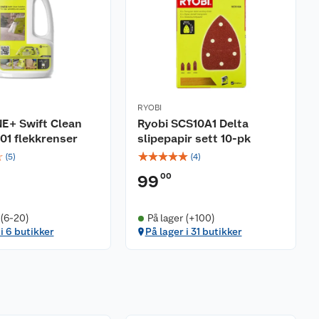
RYOBI
E+ Swift Clean
Ryobi SCS10A1 Delta
01 flekkrenser
slipepapir sett 10-pk
☆
☆
☆
☆
☆
☆
(
5
)
(
4
)
00
99
 (6-20)
På lager (+100)
 i 6 butikker
På lager i 31 butikker