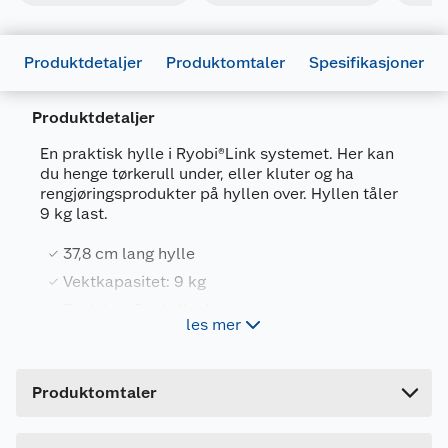
Produktdetaljer
Produktomtaler
Spesifikasjoner
Produktdetaljer
En praktisk hylle i Ryobi®Link systemet. Her kan
du henge tørkerull under, eller kluter og ha
rengjøringsprodukter på hyllen over. Hyllen tåler
Generelt
9 kg last.
Artikkelnummer
4892210235725
37,8 cm lang hylle
Leverandørens artikkelnummer
5132006346
Vektkapasitet: 9 kg
Forpakningsmål
En del av Ryobi®Link systemet
les mer
Bruttovekt
0.52 kg
Produktegenskaper
Høyde
9.8 cm
Produktomtaler
Lengde
38.2 cm
Kompatibel med Ryobi®Link systemet
Vendbare håndklestang - gjør det mulig å
Bredde
15 cm