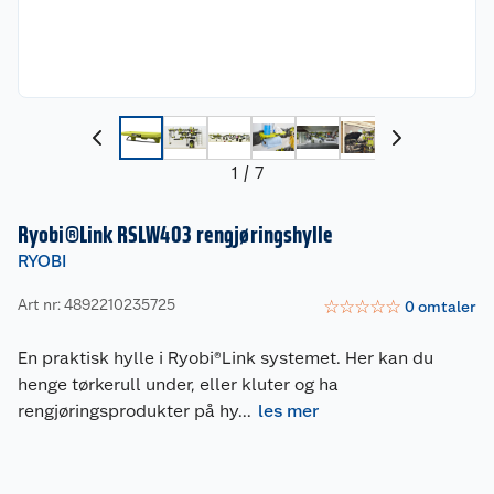
1
/
7
Ryobi®Link RSLW403 rengjøringshylle
RYOBI
Art nr: 4892210235725
☆
☆
☆
☆
☆
0
omtaler
En praktisk hylle i Ryobi®Link systemet. Her kan du
henge tørkerull under, eller kluter og ha
rengjøringsprodukter på hy
...
les mer