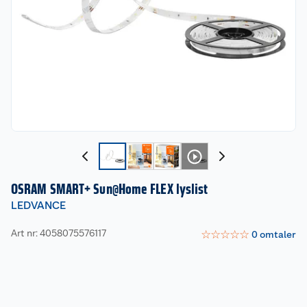
OSRAM SMART+ Sun@Home FLEX lyslist
LEDVANCE
Art nr: 4058075576117
☆
☆
☆
☆
☆
0
omtaler