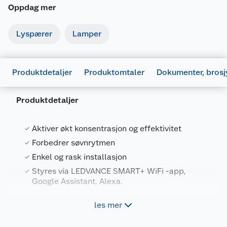
Oppdag mer
Lyspærer
Lamper
Produktdetaljer
Produktomtaler
Dokumenter, brosj
Produktdetaljer
Aktiver økt konsentrasjon og effektivitet
Forbedrer søvnrytmen
Enkel og rask installasjon
Generelt
Styres via LEDVANCE SMART+ WiFi -app,
Google Assistant, Alexa.
Artikkelnummer
4058075576117
Leverandørens
4058075576117
les mer
Smart+ Flex lyslist med "Human Centric
artikkelnummer
Lightling" funksjonalitet. Tilkobling med WIFI