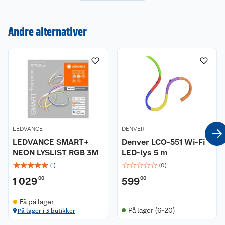
Kundeservice
Om oss
Kontakt oss
Andre alternativer
Nyheter
Angre- og returrett
Våre butikker
Reklamasjon og garanti
Våre merkevarer
Ofte stilte spørsmål
Coop kjeder
Betalingsalternativer
LEDVANCE
DENVER
LEDVANCE SMART+
Denver LCO-551 Wi-Fi
Ledige stillinger
Leveringsalternativer
Åpent kjøp
NEON LYSLIST RGB 3M
LED-lys 5 m
☆
☆
☆
☆
☆
☆
☆
☆
☆
☆
(
1
)
(
0
)
Bærekraft
Pakkesporing
Coop medlem
1 029
00
599
00
Sikkerhetsdatablad
Sikkerhetsdatablad
Retur av el-avfall
Trampoline
Få på lager
På lager (6-20)
På lager i 3 butikker
Samvirkelag
Kjøpsvilkår
Klikk og hent
Festdrakter til hele familien
Hagemøbler og utemøbler