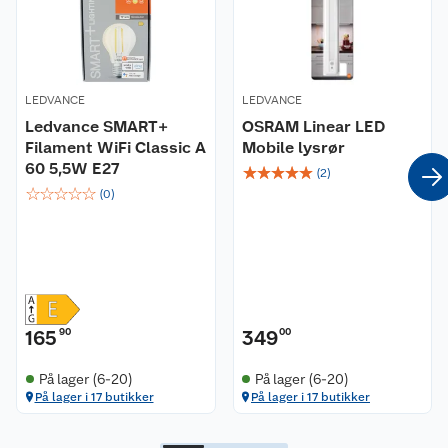
LEDVANCE
LEDVANCE
Ledvance SMART+
OSRAM Linear LED
Filament WiFi Classic A
Mobile lysrør
60 5,5W E27
☆
☆
☆
☆
☆
(
2
)
☆
☆
☆
☆
☆
(
0
)
165
90
349
00
På lager (6-20)
På lager (6-20)
På lager i 17 butikker
På lager i 17 butikker