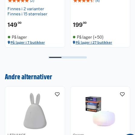
☆
☆
☆
☆
☆
☆
☆
☆
☆
☆
(
2
)
(
4
)
Finnes i 2 varianter
Finnes i 15 størrelser
149
00
199
00
På lager
På lager (+50)
På lager i 7 butikker
På lager i 27 butikker
Kundeservice
Andre alternativer
Om oss
Kontakt oss
Nyheter
Angre- og returrett
Våre butikker
Reklamasjon og garanti
Våre merkevarer
Ofte stilte spørsmål
LEDVANCE
Osram