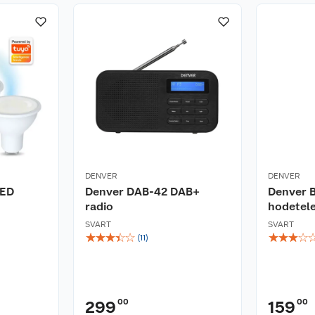
DENVER
DENVER
LED
Denver DAB-42 DAB+
Denver 
radio
hodetel
SVART
SVART
☆
☆
☆
☆
☆
☆
☆
☆
☆
(
11
)
00
00
299
159