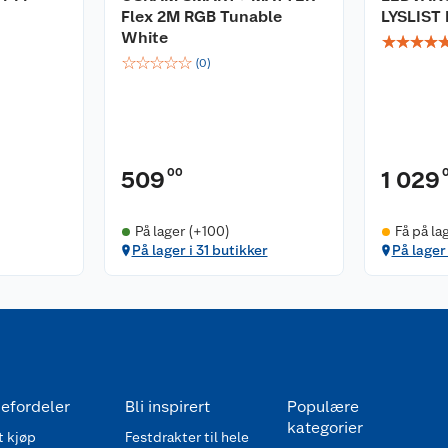
Flex 2M RGB Tunable
LYSLIST
White
☆
☆
☆
☆
☆
☆
☆
☆
☆
(
0
)
00
509
1 029
På lager (+100)
Få på la
På lager i 31 butikker
På lager 
efordeler
Bli inspirert
Populære
kategorier
 kjøp
Festdrakter til hele