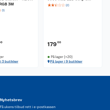
 RGB 3M
☆
☆
☆
☆
☆
(
2
)
☆
(
1
)
00
00
179
ger
På lager (+20)
i 3 butikker
På lager i 9 butikker
Nyhetsbrev
Få ukens tilbud rett i e-postkassen