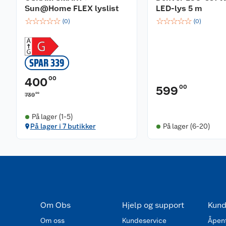
Sun@Home FLEX lyslist
LED-lys 5 m
☆
☆
☆
☆
☆
☆
☆
☆
☆
☆
(
0
)
(
0
)
SPAR 339
00
400
00
599
00
739
På lager (1-5)
På lager i 7 butikker
På lager (6-20)
Om Obs
Hjelp og support
Kund
Om oss
Kundeservice
Åpent