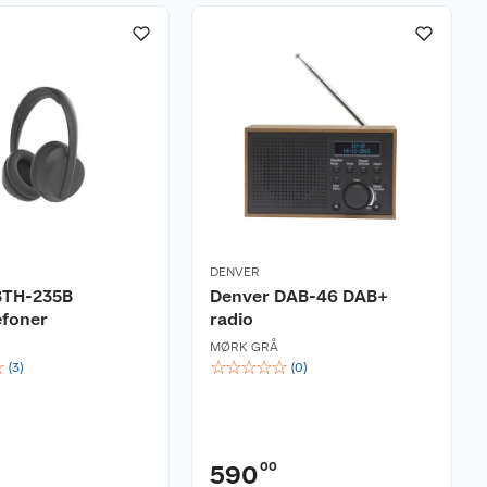
DENVER
BTH-235B
Denver DAB-46 DAB+
efoner
radio
MØRK GRÅ
☆
☆
☆
☆
☆
☆
(
3
)
(
0
)
00
590