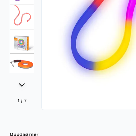
1
/
7
Oppdag mer