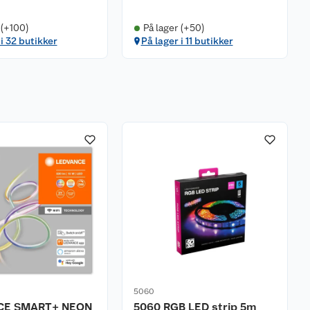
 (+100)
På lager (+50)
 i 32 butikker
På lager i 11 butikker
5060
CE SMART+ NEON
5060 RGB LED strip 5m