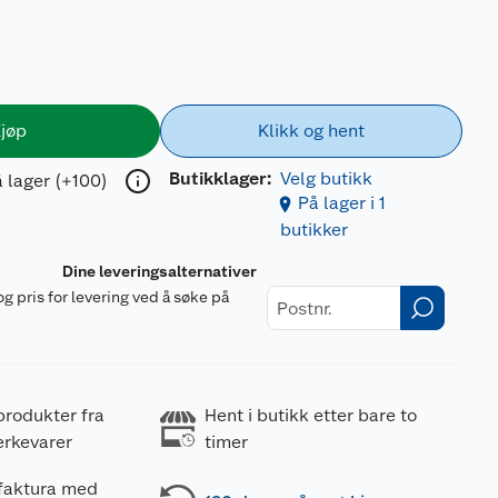
jøp
Klikk og hent
Butikklager:
Velg butikk
 lager (+100)
På lager i 1
butikker
Dine leveringsalternativer
og pris for levering ved å søke på
r
produkter fra
Hent i butikk etter bare to
erkevarer
timer
 faktura med