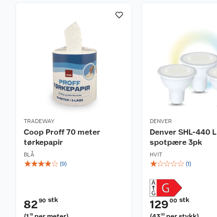
TRADEWAY
DENVER
Coop Proff 70 meter
Denver SHL-440 
tørkepapir
spotpære 3pk
BLÅ
HVIT
☆
☆
☆
☆
☆
☆
☆
☆
☆
☆
(
9
)
(
1
)
stk
stk
90
00
82
129
(
1
per meter
)
(
43
per stykk
)
18
00