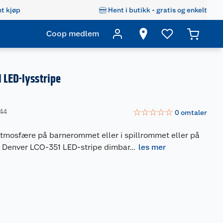
t kjøp
Hent i butikk - gratis og enkelt
Coop medlem
 LED-lysstripe
☆
☆
☆
☆
☆
944
0
omtaler
atmosfære på barnerommet eller i spillrommet eller på
 Denver LCO-351 LED-stripe dimbar
...
les mer