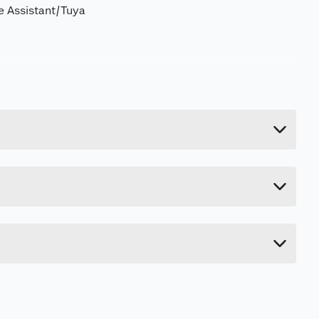
 Assistant/Tuya
0.68 kg
Last ned / vis datablad
5.4 cm
23 cm
20.2 cm