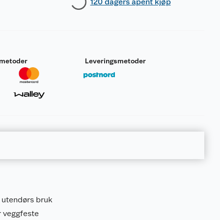
120 dagers åpent kjøp
smetoder
Leveringsmetoder
g utendørs bruk
or veggfeste