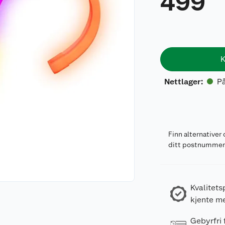
499
K
På
Nettlager
:
Finn alternativer 
ditt postnumme
Kvalitets
kjente m
Gebyrfri