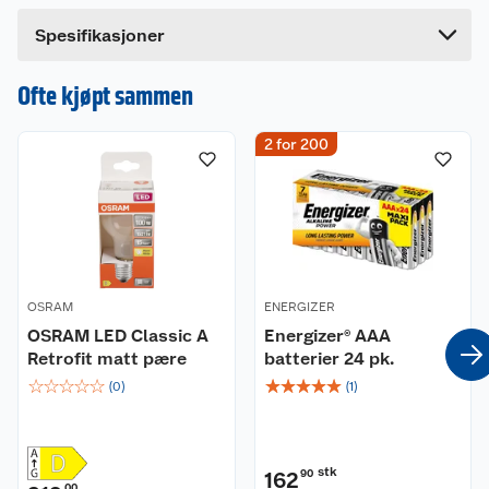
en omtale.
Bredde
6 cm
Spesifikasjoner
Ofte kjøpt sammen
2 for 200
OSRAM
ENERGIZER
OSRAM LED Classic A
Energizer® AAA
Retrofit matt pære
batterier 24 pk.
☆
☆
☆
☆
☆
☆
☆
☆
☆
☆
(
0
)
(
1
)
stk
162
90
00