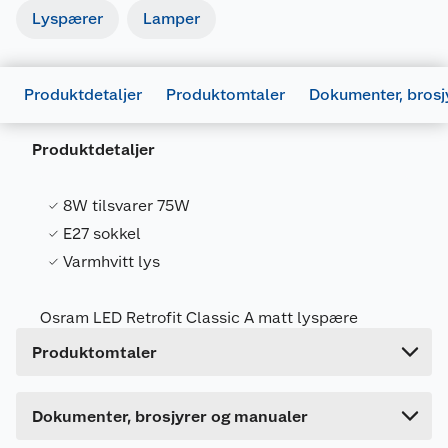
Lyspærer
Lamper
Produktdetaljer
Produktomtaler
Dokumenter, brosj
Produktdetaljer
8W tilsvarer 75W
Generelt
E27 sokkel
Artikkelnummer
4058075115910
Varmhvitt lys
Leverandørens
4058075115910
artikkelnummer
Osram LED Retrofit Classic A matt lyspære
Forpakningsmål
Produktdatablad
Produktomtaler
Bruttovekt
0.04 kg
1008876_4058075115910_.pdf
Høyde
6 cm
Last ned / vis datablad
Dette produktet har ikke fått noen omtale ennå.
Dokumenter, brosjyrer og manualer
Lengde
11.6 cm
Hvis du kjøper produktet får du invitasjon til å gi