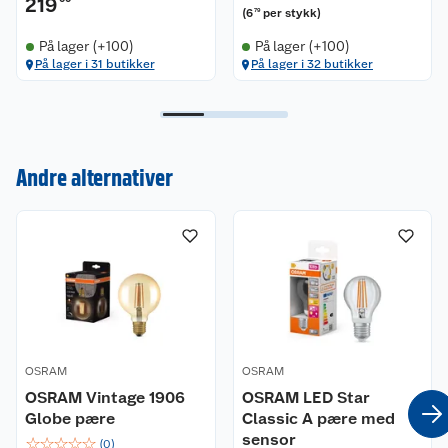
219
(
6
per stykk
)
79
På lager (+100)
På lager (+100)
På lager i 31 butikker
På lager i 32 butikker
Andre alternativer
Kundeservice
Om oss
Kontakt oss
Nyheter
Angre- og returrett
Våre butikker
Reklamasjon og garanti
Våre merkevarer
Ofte stilte spørsmål
OSRAM
OSRAM
OSRAM Vintage 1906
OSRAM LED Star
Globe pære
Classic A pære med
Coop kjeder
Betalingsalternativer
sensor
☆
☆
☆
☆
☆
(
0
)