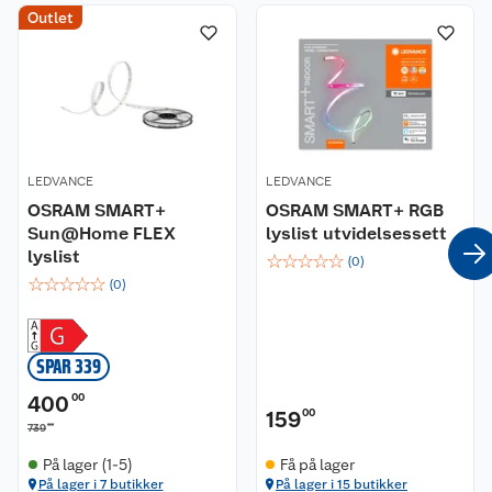
Outlet
Kundeservice
Om oss
Kontakt oss
Nyheter
Angre- og returrett
Våre butikker
Reklamasjon og garanti
LEDVANCE
LEDVANCE
OSRAM SMART+
OSRAM SMART+ RGB
Sun@Home FLEX
lyslist utvidelsessett
Våre merkevarer
Ofte stilte spørsmål
lyslist
☆
☆
☆
☆
☆
(
0
)
☆
☆
☆
☆
☆
(
0
)
Coop kjeder
Betalingsalternativer
Ledige stillinger
Leveringsalternativer
Åpent kjøp
SPAR 339
Bærekraft
Pakkesporing
Coop medlem
400
00
159
00
00
739
Sikkerhetsdatablad
Sikkerhetsdatablad
Retur av el-avfall
Trampoline
På lager (1-5)
Få på lager
På lager i 7 butikker
På lager i 15 butikker