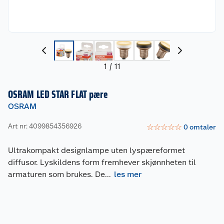
1
/
11
OSRAM LED STAR FLAT pære
OSRAM
Art nr: 4099854356926
☆
☆
☆
☆
☆
0
omtaler
Ultrakompakt designlampe uten lyspæreformet
diffusor. Lyskildens form fremhever skjønnheten til
armaturen som brukes. De
...
les mer