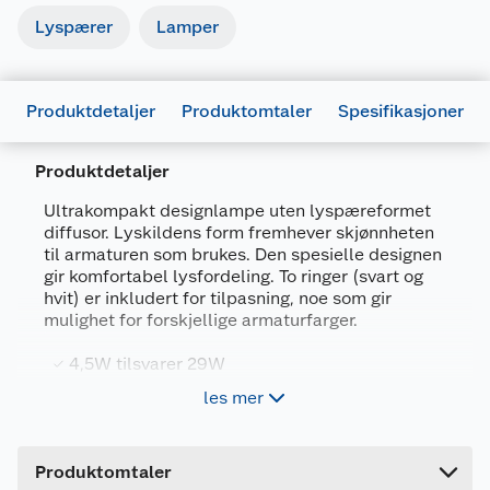
Lyspærer
Lamper
Produktdetaljer
Produktomtaler
Spesifikasjoner
Produktdetaljer
Ultrakompakt designlampe uten lyspæreformet
diffusor. Lyskildens form fremhever skjønnheten
Generelt
til armaturen som brukes. Den spesielle designen
gir komfortabel lysfordeling. To ringer (svart og
Artikkelnummer
4099854356926
hvit) er inkludert for tilpasning, noe som gir
Leverandørens
mulighet for forskjellige armaturfarger.
4099854356926
artikkelnummer
4,5W tilsvarer 29W
Forpakningsmål
E27-sokkel
les mer
Bruttovekt
0.04 kg
Varmhvitt lys
Høyde
6.6 cm
Dimbar
Produktomtaler
Lengde
5 cm