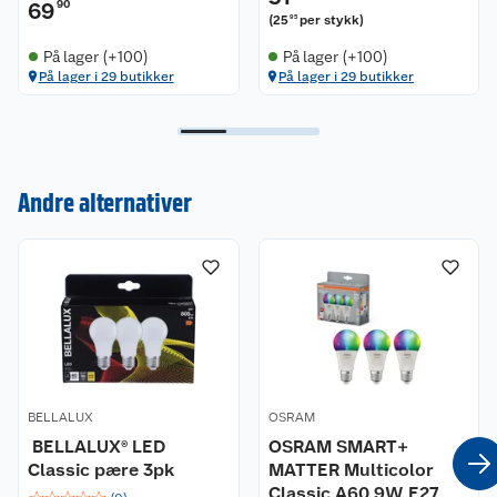
69
90
(
25
per stykk
)
95
To ringer (svart og hvit) er inkludert for
På lager (+100)
På lager (+100)
tilpasning, noe som gir mulighet for
På lager i 29 butikker
På lager i 29 butikker
forskjellige armaturfarger
Levetid: inntil 25 000 t
Sikkerhetsråd
Andre alternativer
Kundeservice
Ikke berør lampen hvis den er ødelagt.
Må ikke brukes hvis ytre lyspære er defekt.
Om oss
Kontakt oss
Nyheter
Angre- og returrett
Våre butikker
Reklamasjon og garanti
Våre merkevarer
Ofte stilte spørsmål
BELLALUX
OSRAM
️ BELLALUX® LED
OSRAM SMART+
Classic pære 3pk
MATTER Multicolor
Coop kjeder
Betalingsalternativer
Classic A60 9W E27