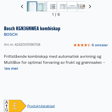
1
/
6
Bosch KGN36NWEA kombiskap
BOSCH
Art nr: 4242005196708
☆
☆
☆
☆
☆
6
omtaler
Frittstående kombiskap med automatisk avriming og
MultiBox for optimal forvaring av frukt og grønnsaker.
-
les mer
Produktdatablad