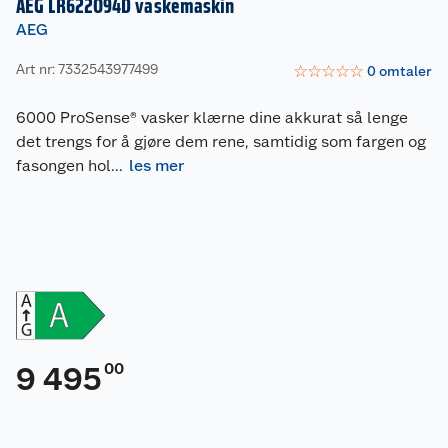
AEG LR622O94D vaskemaskin
AEG
Art nr: 7332543977499
☆
☆
☆
☆
☆
0
omtaler
6000 ProSense® vasker klærne dine akkurat så lenge
det trengs for å gjøre dem rene, samtidig som fargen og
fasongen hol
...
les mer
00
9 495