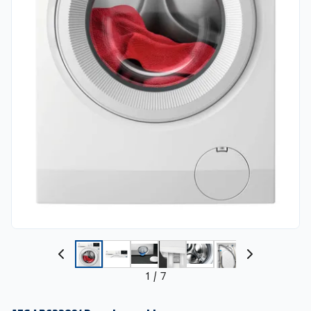
1
/
7