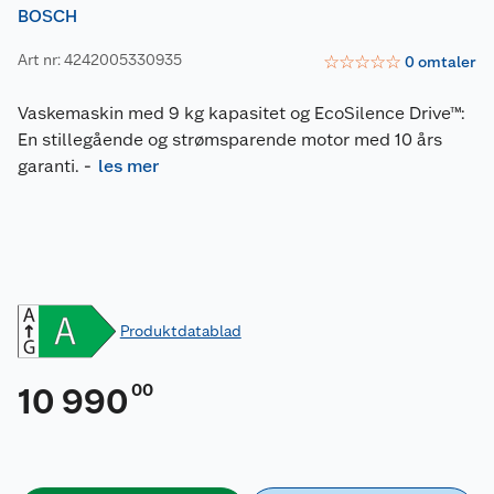
BOSCH
Art nr: 4242005330935
☆
☆
☆
☆
☆
0
omtaler
Vaskemaskin med 9 kg kapasitet og EcoSilence Drive™:
En stillegående og strømsparende motor med 10 års
garanti.
-
les mer
Produktdatablad
00
10 990