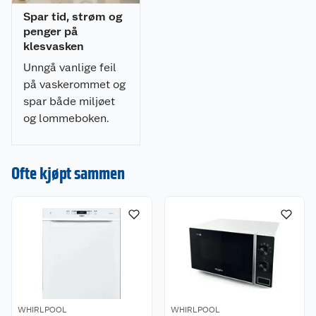
Spar tid, strøm og
Kapasitet: 7 kg
penger på
Sentrifugehastighet: 1400 o/min
klesvasken
6TH SENSE-teknologi
Unngå vanlige feil
FreshCare+-behandling
på vaskerommet og
Inverter Motor
spar både miljøet
Start Delay
og lommeboken.
Barnesikring
Super energieffektivitet: A
Display for gjenstående tid
Ofte kjøpt sammen
6TH SENSE-teknologi
Denne intelligente funksjonen justerer automatisk
vaskeparametrene basert på tøymengde og
tekstiltype. Dette sikrer optimale vaskeresultater
samtidig som det sparer energi, tid og vann.
FreshCare+-behandling
Behandlingen holder klærne friske og myke i
opptil 6 timer etter vask. Damp og
WHIRLPOOL
WHIRLPOOL