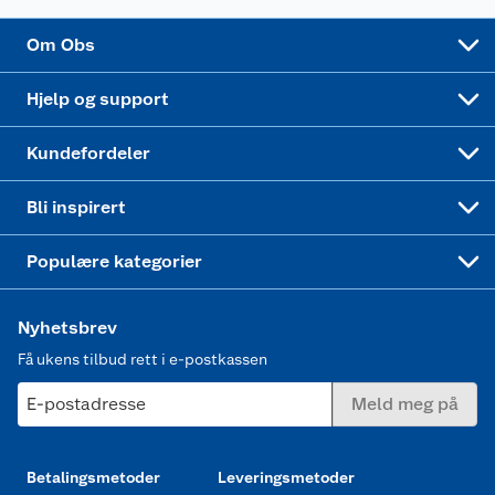
Sponsorvirksomhet
Cookies
Coop Mastercard
Velg riktig barnesykkel
LEGO
Om Obs
Leveringstid
Coop bedriftskort
Oppskrifter
Høytrykkspyler
Hjelp og support
Min kake
Ukas 4 middagstilbud
Klær
Kundefordeler
Mer inspirasjon
Symaskin
Bli inspirert
Joggesko dame
Populære kategorier
Nyhetsbrev
Få ukens tilbud rett i e-postkassen
E-postadresse
Meld meg på
Betalingsmetoder
Leveringsmetoder