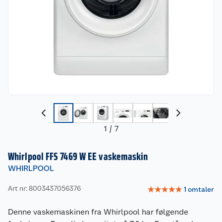
1
/
7
Whirlpool FFS 7469 W EE vaskemaskin
WHIRLPOOL
Art nr: 8003437056376
☆
☆
☆
☆
☆
1
omtaler
Denne vaskemaskinen fra Whirlpool har følgende