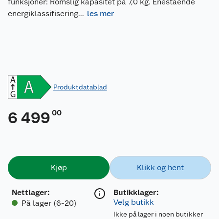
funksjoner: Romslig kapasitet på 7,0 kg. Enestående
energiklassifisering
...
les mer
Produktdatablad
00
6 499
Kjøp
Klikk og hent
Nettlager
:
Butikklager:
Velg butikk
På lager (6-20)
Ikke på lager i noen butikker