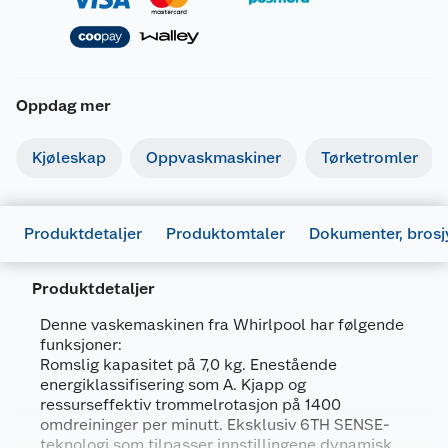
Oppdag mer
Kjøleskap
Oppvaskmaskiner
Tørketromler
Produktdetaljer
Produktomtaler
Dokumenter, brosj
Produktdetaljer
Denne vaskemaskinen fra Whirlpool har følgende
funksjoner:
Romslig kapasitet på 7,0 kg. Enestående
energiklassifisering som A. Kjapp og
Generelt
ressurseffektiv trommelrotasjon på 1400
Artikkelnummer
8003437056376
omdreininger per minutt. Eksklusiv 6TH SENSE-
Brosjyrer
teknologi som tilpasser innstillingene dynamisk