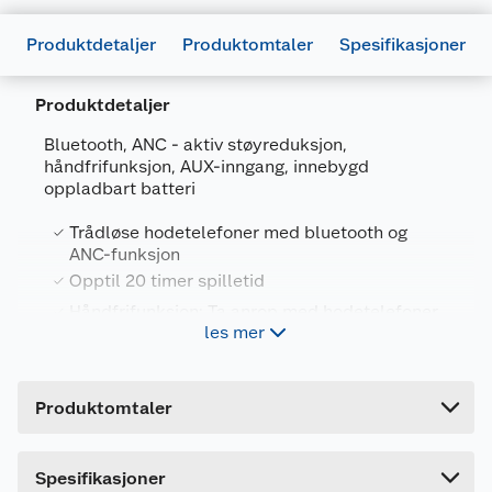
Produktdetaljer
Produktomtaler
Spesifikasjoner
Produktdetaljer
Bluetooth, ANC - aktiv støyreduksjon,
håndfrifunksjon, AUX-inngang, innebygd
Generelt
oppladbart batteri
Artikkelnummer
5706751067457
Trådløse hodetelefoner med bluetooth og
Leverandørens artikkelnummer
111191020380
ANC-funksjon
Farge
SVART/ORANSJE
Opptil 20 timer spilletid
Håndfrifunksjon: Ta anrop med hodetelefoner
Forpakningsmål
les mer
på
Bruttovekt
0.3 kg
Høyde
20.2 cm
Trådløst Bluetooth-hodesett med
Produktomtaler
støyreduksjon
Lengde
16.8 cm
ANC: Aktiv støydemping: -25dB
Bredde
7.8 cm
Bluetooth 5.1
Dette produktet har ikke fått noen omtale ennå.
Spesifikasjoner