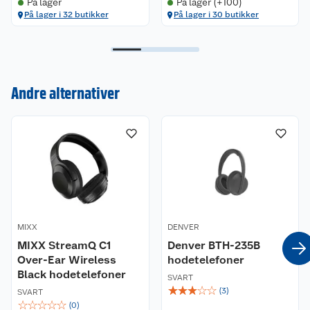
På lager
På lager (+100)
På lager i 32 butikker
På lager i 30 butikker
Kundeservice
Andre alternativer
Om oss
Kontakt oss
Nyheter
Angre- og returrett
Våre butikker
Reklamasjon og garanti
Våre merkevarer
Ofte stilte spørsmål
MIXX
DENVER
Coop kjeder
MIXX StreamQ C1
Betalingsalternativer
Denver BTH-235B
Over-Ear Wireless
hodetelefoner
Black hodetelefoner
Ledige stillinger
Leveringsalternativer
Åpent kjøp
SVART
☆
☆
☆
☆
☆
(
3
)
SVART
☆
☆
☆
☆
☆
(
0
)