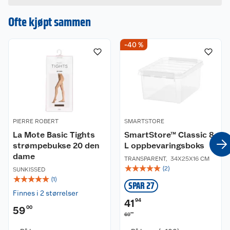
Enkel å bruke, kompatibel med
Hvis du kjøper produktet får du invitasjon til å gi
mobiltelefoner
en omtale.
Ofte kjøpt sammen
Håndfrifunksjon: Ta anrop med hodetelefoner
på
-40 %
Innebygd mikrofon
90° roterbare øreklokker
Driftsrekkevidde opptil 10 meter
AUX-inngang for bruk med kabel (trenger
strøm for å fungere)
USB-C ladeport
PIERRE ROBERT
SMARTSTORE
La Mote Basic Tights
SmartStore™ Classic 8
strømpebukse 20 den
L oppbevaringsboks
dame
TRANSPARENT
,
34X25X16 CM
☆
☆
☆
☆
☆
(
2
)
SUNKISSED
☆
☆
☆
☆
☆
(
1
)
SPAR 27
Finnes i 2 størrelser
41
94
59
00
90
69