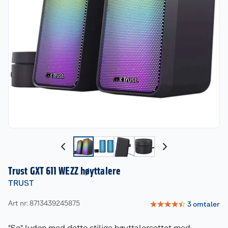
Trust GXT 611 WEZZ høyttalere
TRUST
Art nr: 8713439245875
☆
☆
☆
☆
☆
3
omtaler
"Se" lyden med dette stilige høyttalersettet med