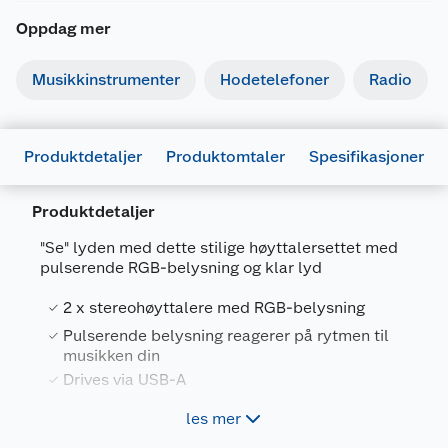
Oppdag mer
Musikkinstrumenter
Hodetelefoner
Radio
Produktdetaljer
Produktomtaler
Spesifikasjoner
Produktdetaljer
"Se" lyden med dette stilige høyttalersettet med
pulserende RGB-belysning og klar lyd
Generelt
2 x stereohøyttalere med RGB-belysning
Artikkelnummer
8713439245875
Pulserende belysning reagerer på rytmen til
musikken din
Leverandørens artikkelnummer
E10320
Drives via USB-A
Forpakningsmål
les mer
Bruttovekt
0.784 kg
2.0 høyttalersett med RGB-belysning