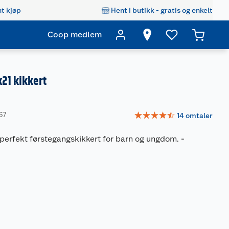
t kjøp
Hent i butikk - gratis og enkelt
Coop medlem
x21 kikkert
☆
☆
☆
☆
☆
67
14
omtaler
 perfekt førstegangskikkert for barn og ungdom.
-