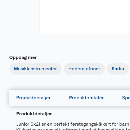
Oppdag mer
Musikkinstrumenter
Hodetelefoner
Radio
Produktdetaljer
Produktomtaler
Spe
Produktdetaljer
Junior 6x21 er en perfekt førstegangskikkert for bar
Kikkerten er spesielt utformet med et hengselledd for 