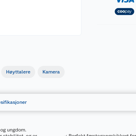
Høyttalere
Kamera
sifikasjoner
n og ungdom.
stabilitet, og er
Perfekt førstegangskikkert f