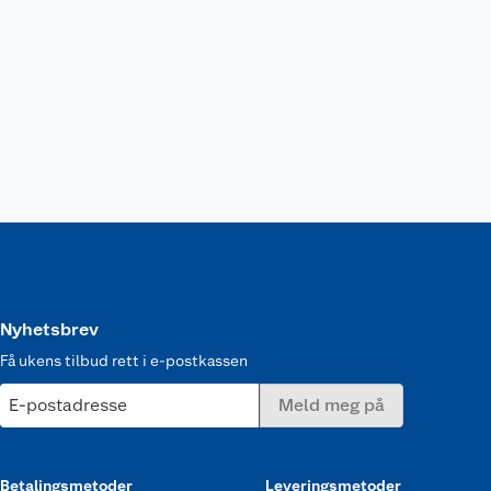
Nyhetsbrev
Få ukens tilbud rett i e-postkassen
E-postadresse
Meld meg på
Betalingsmetoder
Leveringsmetoder