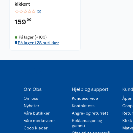
kikkert
☆
☆
☆
☆
☆
(
0
)
00
159
På lager (+100)
På lager i 28 butikker
Om Obs
Hjelp og support
Kund
Om oss
Kundeservice
Åpent
Nyheter
Kontakt oss
Coop
Våre butikker
Angre- og returrett
Retur 
Våre merkevarer
Reklamasjon og
Klikk
garanti
Coop kjeder
Matva