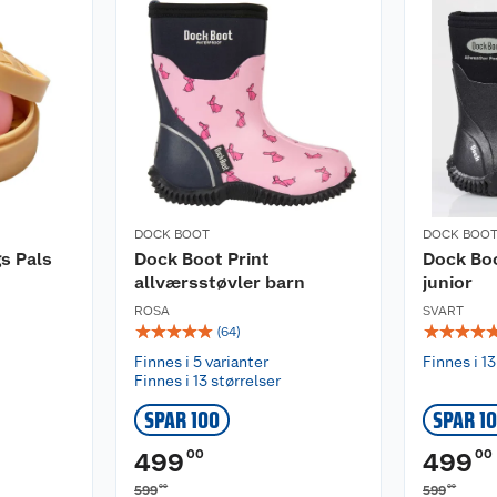
DOCK BOOT
DOCK BOO
s Pals
Dock Boot Print
Dock Boo
allværsstøvler barn
junior
ROSA
SVART
☆
☆
☆
☆
☆
☆
☆
☆
☆
(
64
)
Finnes i 5 varianter
Finnes i 13
Finnes i 13 størrelser
SPAR 100
SPAR 1
00
00
499
499
00
00
599
599