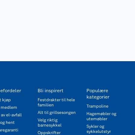
efordeler
Bli inspirert
Populære
kategorier
 kjøp
Festdrakter til hele
familien
Trampoline
 medlem
Alt til grillsesongen
Hagemøbler og
av el-avfall
utemøbler
Velg riktig
 og hent
barnesykkel
Sykler og
regaranti
sykkelutstyr
Oppskrifter