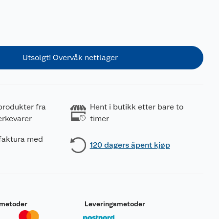
Utsolgt! Overvåk nettlager
produkter fra
Hent i butikk etter bare to
erkevarer
timer
 faktura med
120 dagers åpent kjøp
smetoder
Leveringsmetoder