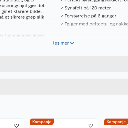
useringshjul gjør det
Synsfelt på 120 meter
gir et klarere bilde.
Forstørrelse på 6 ganger
 et sikrere grep slik
Følger med belteetui og nakk
ner fuglene eller elgen.
les mer
Forpakningsmål
7391879034467
Bruttovekt
106029
Høyde
Lengde
Bredde
Kampanje
Kampanje