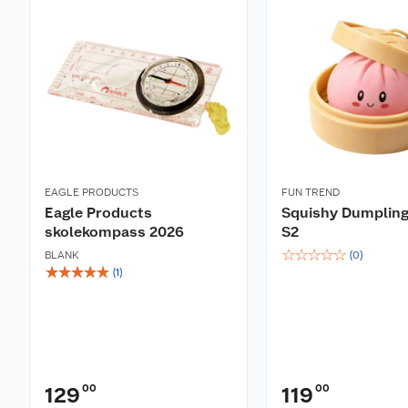
Stativ adapter: Nei
Skumringsfaktor: 11
Vanntett (m): No
Vekt (gr): 180
Vanntett: Nei
Garanti (år): 5
Synsfelt (1000m): 120
Nærfokus (m): 5
Objektivdiameter (mm): 21
EAGLE PRODUCTS
FUN TREND
Eagle Products
Squishy Dumpling
skolekompass 2026
S2
☆
☆
☆
☆
☆
BLANK
(
0
)
☆
☆
☆
☆
☆
(
1
)
00
00
129
119