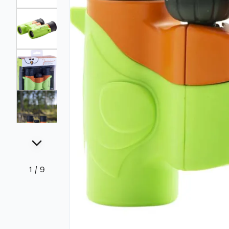
1
/
9