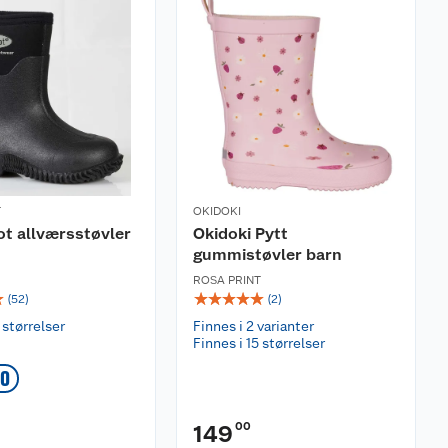
T
OKIDOKI
t allværsstøvler
Okidoki Pytt
gummistøvler barn
ROSA PRINT
☆
☆
☆
☆
☆
☆
(
52
)
(
2
)
 størrelser
Finnes i 2 varianter
Finnes i 15 størrelser
00
00
149