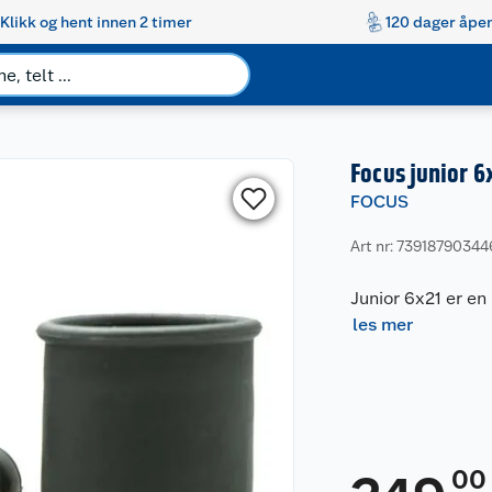
Klikk og hent innen 2 timer
120 dager åpen
Focus junior 6
FOCUS
Art nr: 73918790344
Junior 6x21 er en
les mer
00