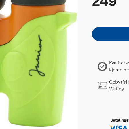
249
Kvalitets
kjente m
Gebyrfri
Walley
Betaling