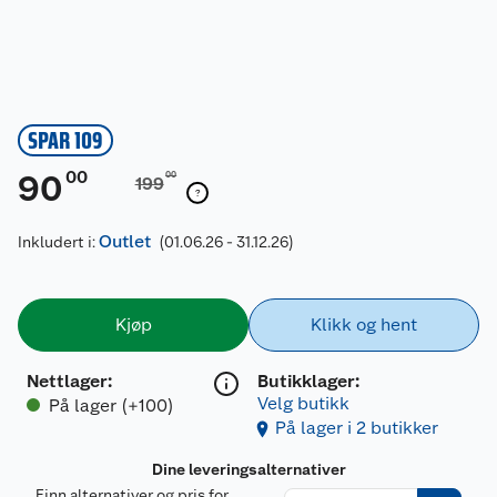
SPAR 109
00
90
00
199
Outlet
Inkludert i:
(01.06.26 - 31.12.26)
Kjøp
Klikk og hent
Nettlager
:
Butikklager:
Velg butikk
På lager (+100)
På lager i 2 butikker
Dine leveringsalternativer
Finn alternativer og pris for