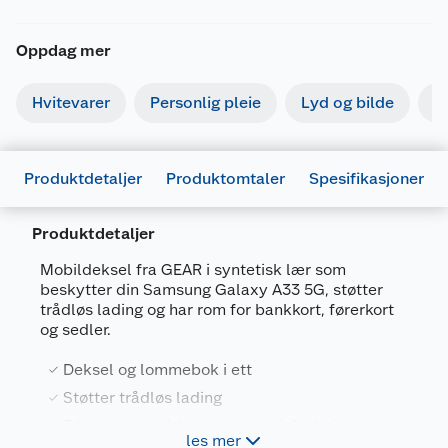
Oppdag mer
Hvitevarer
Personlig pleie
Lyd og bilde
S
Produktdetaljer
Produktomtaler
Spesifikasjoner
Produktdetaljer
Mobildeksel fra GEAR i syntetisk lær som
beskytter din Samsung Galaxy A33 5G, støtter
Generelt
trådløs lading og har rom for bankkort, førerkort
Artikkelnummer
7319925996941
og sedler.
Leverandørens artikkelnummer
599694
Deksel og lommebok i ett
Farge
SVART
Støtter trådløs lading
Forpakningsmål
3 kortspor, seddelrom og stativfunksjon
les mer