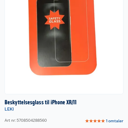
Beskyttelsesglass til iPhone XR/11
LEKI
Art nr: 5708504288560
☆
☆
☆
☆
☆
1
omtaler