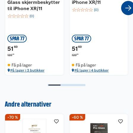
Glass skjermbeskytter
iPhone XR/11
til iPhone XR/11
☆
☆
☆
☆
☆
(
0
)
☆
☆
☆
☆
☆
(
0
)
SPAR 77
SPAR 77
51
60
51
60
00
00
129
129
Få på lager
Få på lager
På lager i 3 butikker
På lager i 4 butikker
Andre alternativer
Kundeservice
-70 %
-60 %
Om oss
Kontakt oss