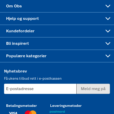
Sponsorvirksomhet
Cookies
Coop Mastercard
Velg riktig barnesykkel
LEGO
Om Obs
Leveringstid
Coop bedriftskort
Oppskrifter
Høytrykkspyler
Hjelp og support
Min kake
Ukas 4 middagstilbud
Klær
Kundefordeler
Mer inspirasjon
Symaskin
Bli inspirert
Joggesko dame
Populære kategorier
Nyhetsbrev
Få ukens tilbud rett i e-postkassen
E-postadresse
Meld meg på
Betalingsmetoder
Leveringsmetoder