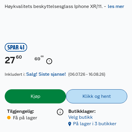
Høykvalitets beskyttelsesglass Iphone XR/11.
-
les mer
SPAR 41
60
27
00
69
Salg! Siste sjanse!
Inkludert i:
(06.07.26 - 16.08.26)
Kjøp
Klikk og hent
Tilgjengelig
:
Butikklager:
Velg butikk
Få på lager
På lager i 3 butikker