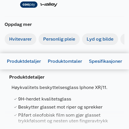
Oppdag mer
Hvitevarer
Personlig pleie
Lyd og bilde
S
Produktdetaljer
Produktomtaler
Spesifikasjoner
Produktdetaljer
Høykvalitets beskyttelsesglass Iphone XR/11.
9H-herdet kvalitetsglass
Generelt
Beskytter glasset mot riper og sprekker
Artikkelnummer
5708504288560
Påført oleofobisk film som gjør glasset
trykkfølsomt og nesten uten fingeravtrykk
Leverandørens artikkelnummer
5-60