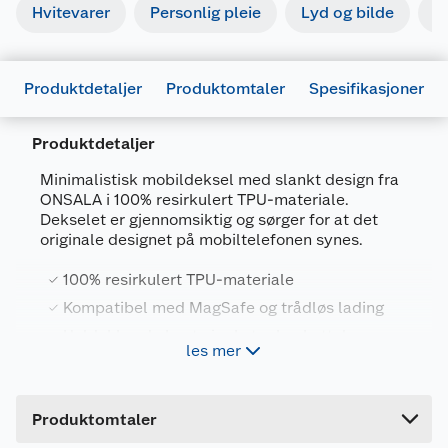
Hvitevarer
Personlig pleie
Lyd og bilde
S
Produktdetaljer
Produktomtaler
Spesifikasjoner
Produktdetaljer
Minimalistisk mobildeksel med slankt design fra
ONSALA i 100% resirkulert TPU-materiale.
Dekselet er gjennomsiktig og sørger for at det
Generelt
originale designet på mobiltelefonen synes.
Artikkelnummer
7319925886112
100% resirkulert TPU-materiale
Leverandørens artikkelnummer
588611
Kompatibel med MagSafe og trådløs lading
Forpakningsmål
Heldekkende kant gir ekstra beskyttelse
les mer
Bruttovekt
Får frem mobiltelefonens originale design
0.06 kg
Høyde
1 cm
Produktomtaler
Recycled Clear Case er et slitesterkt deksel,
Lengde
20 cm
laget i 100% resirkulert TPU som beskytter