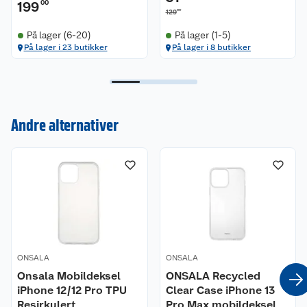
Beskytter mot støt, riper, smuss og støv
199
00
00
129
Passer til iPhone 14 Pro Max
På lager (6-20)
På lager (1-5)
På lager i 23 butikker
På lager i 8 butikker
Kundeservice
Andre alternativer
Om oss
Kontakt oss
Nyheter
Angre- og returrett
Våre butikker
Reklamasjon og garanti
Våre merkevarer
Ofte stilte spørsmål
ONSALA
ONSALA
Onsala Mobildeksel
ONSALA Recycled
Coop kjeder
Betalingsalternativer
iPhone 12/12 Pro TPU
Clear Case iPhone 13
Resirkulert
Pro Max mobildeksel