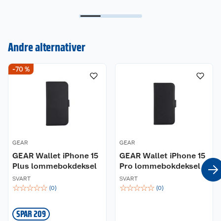
Andre alternativer
Kundeservice
-70 %
Om oss
Kontakt oss
Nyheter
Angre- og returrett
Våre butikker
Reklamasjon og garanti
GEAR
GEAR
Våre merkevarer
GEAR Wallet iPhone 15
Ofte stilte spørsmål
GEAR Wallet iPhone 15
Plus lommebokdeksel
Pro lommebokdeksel
Coop kjeder
Betalingsalternativer
SVART
SVART
☆
☆
☆
☆
☆
☆
☆
☆
☆
☆
(
0
)
(
0
)
Ledige stillinger
Leveringsalternativer
Åpent kjøp
SPAR 209