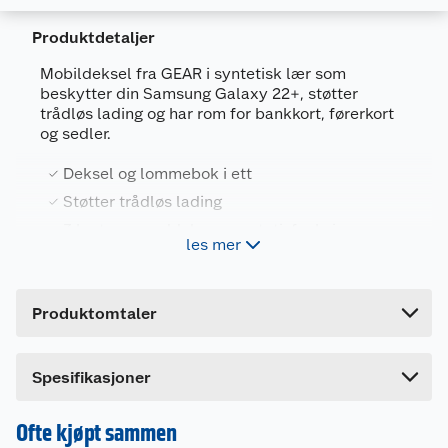
Produktdetaljer
Mobildeksel fra GEAR i syntetisk lær som
beskytter din Samsung Galaxy 22+, støtter
trådløs lading og har rom for bankkort, førerkort
Generelt
og sedler.
Artikkelnummer
7319925997818
Deksel og lommebok i ett
Leverandørens artikkelnummer
599781
Støtter trådløs lading
Forpakningsmål
3 kortspor, seddelrom og stativfunksjon
les mer
Bruttovekt
Syntetisk lær fremstilt av resirkulert
0.06 kg
materiale
Høyde
1 cm
Produktomtaler
Lengde
20 cm
En smart og praktisk kombinasjon av deksel og
lommebok til mobiltelefonen din. Mobildekselet
Bredde
10 cm
er laget av resirkulert TPU-materiale. Telefonen
Spesifikasjoner
er beskyttet og sikret i et integrert etui, og du har
full tilgang til alle funksjoner. Integrert
Ofte kjøpt sammen
stativfunksjon gjør at du kan se film på bussen,