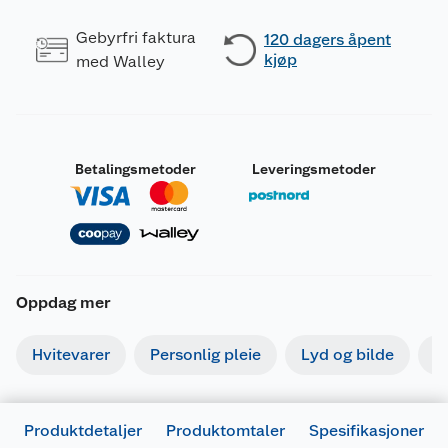
Gebyrfri faktura
120 dagers åpent
kjøp
med Walley
Betalingsmetoder
Leveringsmetoder
Oppdag mer
Hvitevarer
Personlig pleie
Lyd og bilde
S
Produktdetaljer
Produktomtaler
Spesifikasjoner