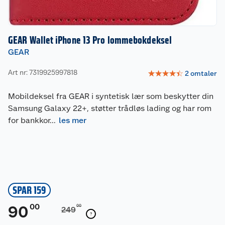
GEAR Wallet iPhone 13 Pro lommebokdeksel
GEAR
Art nr: 7319925997818
☆
☆
☆
☆
☆
2
omtaler
Mobildeksel fra GEAR i syntetisk lær som beskytter din
Samsung Galaxy 22+, støtter trådløs lading og har rom
for bankkor
...
les mer
SPAR 159
00
90
00
249