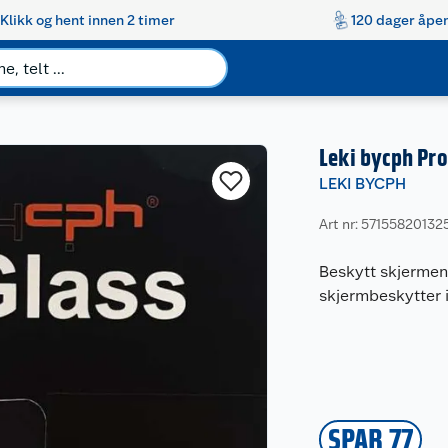
Klikk og hent innen 2 timer
120 dager åpen
Leki bycph Pro
LEKI BYCPH
Art nr: 57155820132
Beskytt skjermen
skjermbeskytter i
SPAR 77