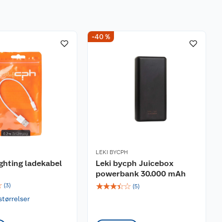
-40 %
LEKI BYCPH
ighting ladekabel
Leki bycph Juicebox
powerbank 30.000 mAh
☆
☆
☆
☆
☆
☆
(
3
)
(
5
)
størrelser