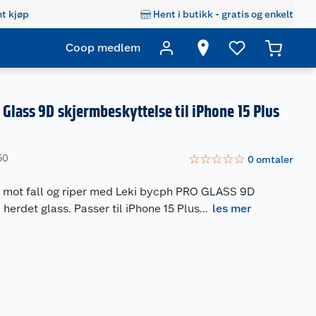
t kjøp
Hent i butikk - gratis og enkelt
Coop medlem
 Glass 9D skjermbeskyttelse til iPhone 15 Plus
☆
☆
☆
☆
☆
50
0
omtaler
 mot fall og riper med Leki bycph PRO GLASS 9D
 herdet glass. Passer til iPhone 15 Plus
...
les mer