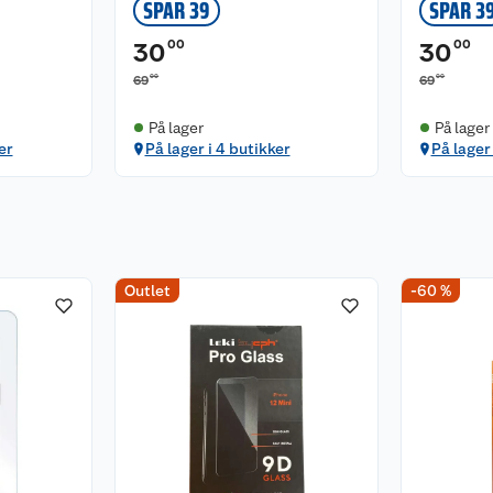
SPAR 39
SPAR 3
00
00
30
30
00
00
69
69
På lager
På lager
er
På lager i 4 butikker
På lager 
Outlet
-60 %