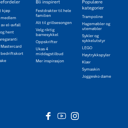
efordeler
Bli inspirert
Populære
kategorier
 kjøp
Festdrakter til hele
familien
Trampoline
 medlem
Alt til grillsesongen
Hagemøbler og
av el-avfall
utemøbler
Velg riktig
 og hent
barnesykkel
Sykler og
regaranti
sykkelutstyr
Oppskrifter
 Mastercard
LEGO
Ukas 4
bedriftskort
middagstilbud
Høytrykkspyler
ake
Mer inspirasjon
Klær
Symaskin
Joggesko dame