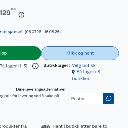
00
129
iste sjanse!
(06.07.26 - 16.08.26)
jøp
Klikk og hent
Butikklager:
Velg butikk
På lager (1-5)
På lager i 8
butikker
Dine leveringsalternativer
og pris for levering ved å søke på
r
produkter fra
Hent i butikk etter bare to