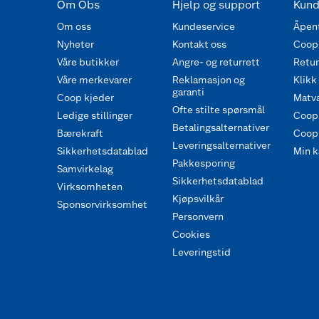
Om Obs
Hjelp og support
Kund
Om oss
Kundeservice
Åpent
Nyheter
Kontakt oss
Coop
Våre butikker
Angre- og returrett
Retur 
Våre merkevarer
Reklamasjon og
Klikk
garanti
Coop kjeder
Matva
Ofte stilte spørsmål
Ledige stillinger
Coop
Betalingsalternativer
Bærekraft
Coop 
Leveringsalternativer
Sikkerhetsdatablad
Min k
Pakkesporing
Samvirkelag
Sikkerhetsdatablad
Virksomheten
Kjøpsvilkår
Sponsorvirksomhet
Personvern
Cookies
Leveringstid