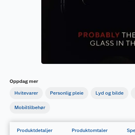
Oppdag mer
Hvitevarer
Personlig pleie
Lyd og bilde
Mobiltilbehør
Produktdetaljer
Produktomtaler
Spe