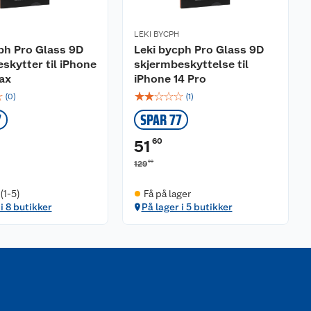
LEKI BYCPH
ph Pro Glass 9D
Leki bycph Pro Glass 9D
skytter til iPhone
skjermbeskyttelse til
ax
iPhone 14 Pro
☆
☆
☆
☆
☆
☆
(
0
)
(
1
)
7
SPAR 77
60
51
00
129
(1-5)
Få på lager
i 8 butikker
På lager i 5 butikker