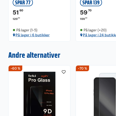
SPAR 77
SPAR 139
60
70
51
59
00
00
129
199
På lager (1-5)
På lager (+20)
På lager i 6 butikker
På lager i 24 butikk
Andre alternativer
-60 %
-70 %