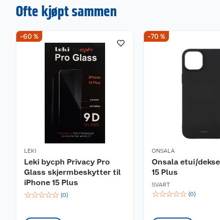
Ofte kjøpt sammen
-60 %
-70 %
LEKI
ONSALA
Leki bycph Privacy Pro
Onsala etui/dekse
Glass skjermbeskytter til
15 Plus
iPhone 15 Plus
SVART
☆
☆
☆
☆
☆
☆
☆
☆
☆
☆
(
0
)
(
0
)