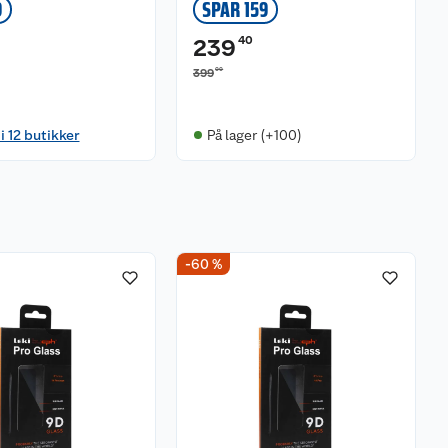
9
SPAR 159
40
239
00
399
i 12 butikker
På lager (+100)
-60 %