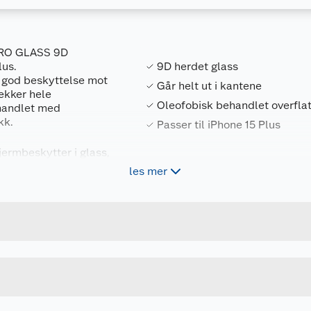
 PRO GLASS 9D
lus.
9D herdet glass
r god beskyttelse mot
Går helt ut i kantene
dekker hele
Oleofobisk behandlet overfla
ehandlet med
kk.
Passer til iPhone 15 Plus
ermbeskytter i glass,
 mobilskjermen og
les mer
Forpakningsmål
5715582013250
Bruttovekt
7-76
Høyde
Lengde
u kjøper produktet får du invitasjon til å gi en omtale.
Bredde