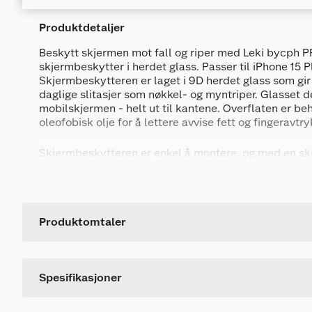
Produktdetaljer
Beskytt skjermen mot fall og riper med Leki bycph
skjermbeskytter i herdet glass. Passer til iPhone 15 P
Skjermbeskytteren er laget i 9D herdet glass som gi
daglige slitasjer som nøkkel- og myntriper. Glasset 
mobilskjermen - helt ut til kantene. Overflaten er b
oleofobisk olje for å lettere avvise fett og fingeravtry
Skjermbeskytteren er enkel å montere, og med en skj
er det lettere å unngå irriterende luftbobler mellom
Generelt
selve glasset.
Artikkelnummer
Spesifikasjoner:
Leverandørens artikkelnummer
Produktomtaler
Glass: 9D glass
Farge: Klar
Passer til: iPhone 15 Plus
Dette produktet har ikke fått noen omtale ennå. Hvis d
Spesifikasjoner