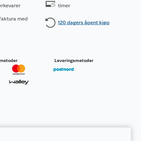
erkevarer
timer
 faktura med
120 dagers åpent kjøp
smetoder
Leveringsmetoder