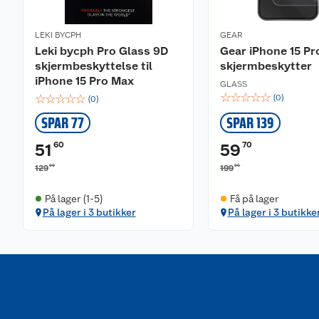
LEKI BYCPH
GEAR
Leki bycph Pro Glass 9D
Gear iPhone 15 Pr
skjermbeskyttelse til
skjermbeskytter
iPhone 15 Pro Max
GLASS
☆
☆
☆
☆
☆
☆
☆
☆
☆
☆
(
0
)
(
0
)
SPAR 77
SPAR 139
60
70
51
59
00
00
129
199
På lager (1-5)
Få på lager
På lager i 3 butikker
På lager i 3 butikke