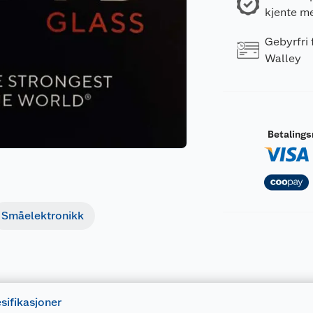
kjente m
Gebyrfri
Walley
Betaling
Småelektronikk
sifikasjoner