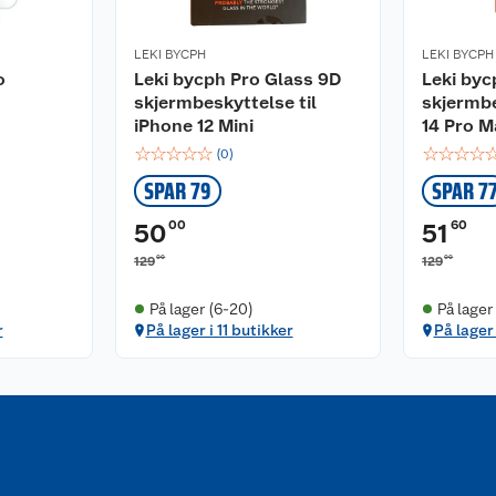
LEKI BYCPH
LEKI BYCPH
o
Leki bycph Pro Glass 9D
Leki byc
skjermbeskyttelse til
skjermbe
iPhone 12 Mini
14 Pro M
☆
☆
☆
☆
☆
☆
☆
☆
☆
(
0
)
SPAR 79
SPAR 7
00
60
50
51
00
00
129
129
På lager (6-20)
På lager 
r
På lager i 11 butikker
På lager 