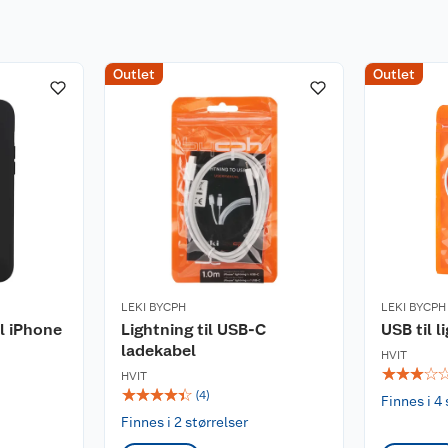
Outlet
Outlet
LEKI BYCPH
LEKI BYCPH
l iPhone
Lightning til USB-C
USB til l
ladekabel
HVIT
☆
☆
☆
☆
HVIT
☆
☆
☆
☆
☆
(
4
)
Finnes i 4 
Finnes i 2 størrelser