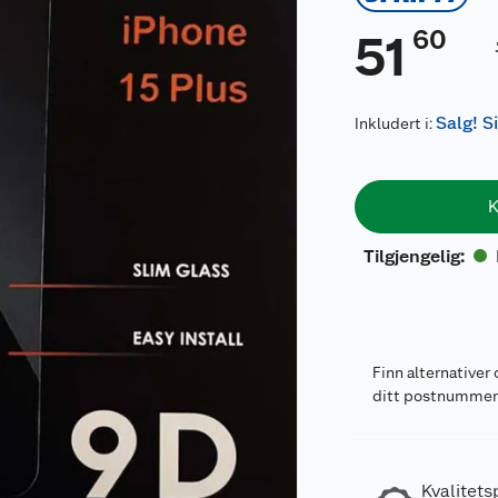
60
51
Salg! S
Inkludert i:
K
Tilgjengelig
:
Finn alternativer 
ditt postnumme
Kvalitets