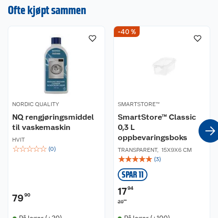
en omtale.
Ofte kjøpt sammen
-40 %
NORDIC QUALITY
SMARTSTORE™
NQ rengjøringsmiddel
SmartStore™ Classic
til vaskemaskin
0,3 L
oppbevaringsboks
HVIT
☆
☆
☆
☆
☆
(
0
)
TRANSPARENT
,
15X9X6 CM
☆
☆
☆
☆
☆
(
3
)
SPAR 11
17
94
79
90
90
29