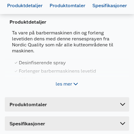
Produktdetaljer
Produktomtaler
Spesifikasjoner
Produktdetaljer
Ta vare på barbermaskinen din og forleng
levetiden dens med denne rensesprayen fra
Generelt
Nordic Quality som når alle kutteområdene til
Artikkelnummer
5706470101050
maskinen.
Leverandørens artikkelnummer
352799
Desinfiserende spray
Farge
HVIT
Forlenger barbermaskinens levetid
Forpakningsmål
100 ml
les mer
Bruttovekt
0.11 kg
Rensesprayen desinfiserer, øker effektiviteten og
Høyde
4.5 cm
forlenger levetiden til barbermaskinen din.
Produktomtaler
Lengde
14 cm
Bredde
4.5 cm
Dette produktet har ikke fått noen omtale ennå.
Spesifikasjoner
Hvis du kjøper produktet får du invitasjon til å gi