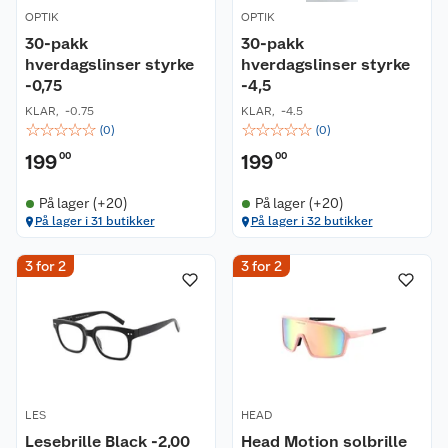
OPTIK
OPTIK
30-pakk
30-pakk
hverdagslinser styrke
hverdagslinser styrke
-0,75
-4,5
KLAR
,
-0.75
KLAR
,
-4.5
☆
☆
☆
☆
☆
☆
☆
☆
☆
☆
(
0
)
(
0
)
199
00
199
00
På lager (+20)
På lager (+20)
På lager i 31 butikker
På lager i 32 butikker
3 for 2
3 for 2
LES
HEAD
Lesebrille Black -2,00
Head Motion solbrille