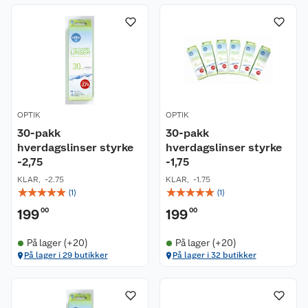
OPTIK
OPTIK
30-pakk
30-pakk
hverdagslinser styrke
hverdagslinser styrke
-2,75
-1,75
KLAR
,
-2.75
KLAR
,
-1.75
☆
☆
☆
☆
☆
☆
☆
☆
☆
☆
(
1
)
(
1
)
199
00
199
00
På lager (+20)
På lager (+20)
På lager i 29 butikker
På lager i 32 butikker