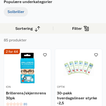
Populære underkategorier
Solbriller
Sortering
Filter
85 produkter
2 for 44
ION
OPTIK
Brillerens/skjermrens
30-pakk
30pk
hverdagslinser styrke
-2,5
☆
☆
☆
☆
☆
(
0
)