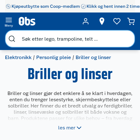
Kjøpeutbytte som Coop-medlem
Klikk og hent innen 2 time
Meny
Elektronikk
Personlig pleie
Briller og linser
Briller og linser
Briller og linser gjør det enklere å se klart i hverdagen,
enten du trenger lesestyrke, skjermbeskyttelse eller
solbriller. Her finner du et bredt utvalg av ferdigbriller,
linser, linsevæske og solbriller til både voksne og
barn. Produktene passer for ulike behov – fra hverdag
og kontor til trening og fritid. Du kan velge mellom
les mer
flere styrker, farger og former.