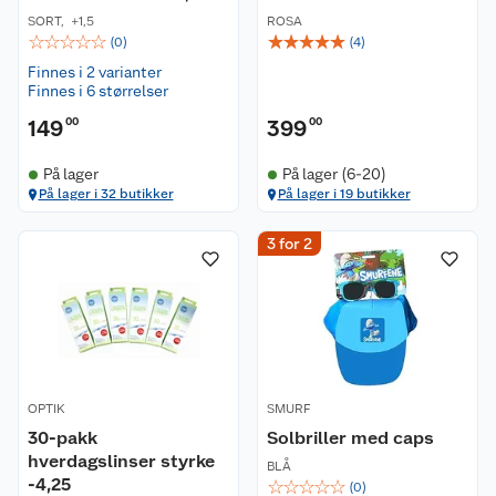
SORT
,
+1,5
ROSA
☆
☆
☆
☆
☆
☆
☆
☆
☆
☆
(
0
)
(
4
)
Finnes i 2 varianter
Finnes i 6 størrelser
149
00
399
00
På lager
På lager (6-20)
På lager i 32 butikker
På lager i 19 butikker
Kundeservice
3 for 2
Om oss
Kontakt oss
Nyheter
Angre- og returrett
Våre butikker
Reklamasjon og garanti
OPTIK
SMURF
Våre merkevarer
Ofte stilte spørsmål
30-pakk
Solbriller med caps
hverdagslinser styrke
BLÅ
-4,25
☆
☆
☆
☆
☆
Coop kjeder
Betalingsalternativer
(
0
)