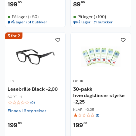
199
00
89
90
På lager (+50)
På lager (+100)
På lager i 31 butikker
På lager i 31 butikker
3 for 2
LES
OPTIK
Lesebrille Black -2,00
30-pakk
hverdagslinser styrke
SORT
,
-1
-2,25
☆
☆
☆
☆
☆
(
0
)
KLAR
,
-2.25
Finnes i 6 størrelser
☆
☆
☆
☆
☆
(
1
)
199
00
199
00