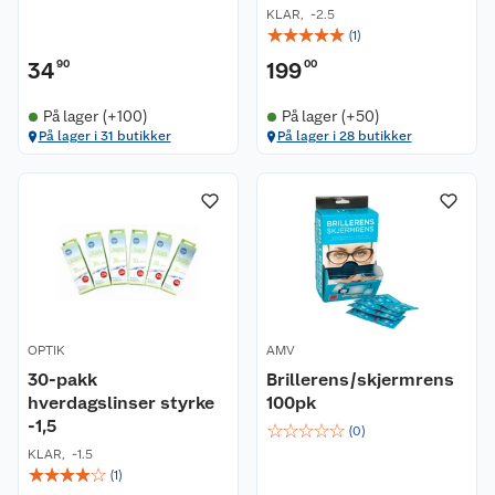
KLAR
,
-2.5
☆
☆
☆
☆
☆
(
1
)
34
90
199
00
På lager (+100)
På lager (+50)
På lager i 31 butikker
På lager i 28 butikker
OPTIK
AMV
30-pakk
Brillerens/skjermrens
hverdagslinser styrke
100pk
-1,5
☆
☆
☆
☆
☆
(
0
)
KLAR
,
-1.5
☆
☆
☆
☆
☆
(
1
)