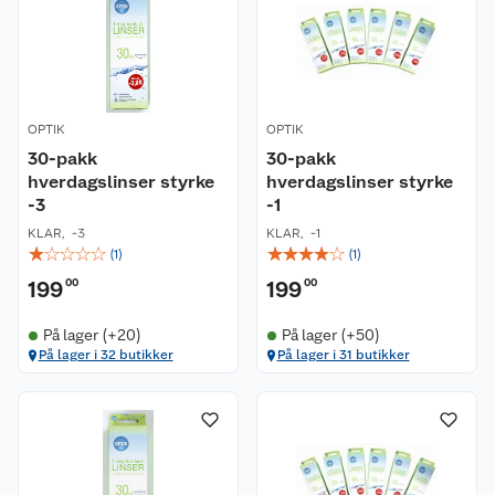
OPTIK
OPTIK
30-pakk
30-pakk
hverdagslinser styrke
hverdagslinser styrke
-3
-1
KLAR
,
-3
KLAR
,
-1
☆
☆
☆
☆
☆
☆
☆
☆
☆
☆
(
1
)
(
1
)
199
00
199
00
På lager (+20)
På lager (+50)
På lager i 32 butikker
På lager i 31 butikker