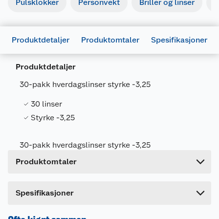
Pulsklokker
Personvekt
Briller og linser
R
Generelt
Produktdetaljer
Produktomtaler
Spesifikasjoner
Artikkelnummer
4895154329857
Produktdetaljer
Leverandørens artikkelnummer
30LINSE325
30-pakk hverdagslinser styrke -3,25
Størrelse
-3.25
Farge
KLAR
30 linser
Styrke -3,25
Forpakningsmål
Bruttovekt
0.03 kg
30-pakk hverdagslinser styrke -3,25
Høyde
18 cm
Produktomtaler
Lengde
4 cm
Bredde
5 cm
Dette produktet har ikke fått noen omtale ennå.
Spesifikasjoner
Hvis du kjøper produktet får du invitasjon til å gi
en omtale.