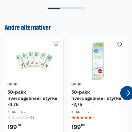
Kundeservice
Andre alternativer
Om oss
Kontakt oss
Nyheter
Angre- og returrett
Våre butikker
Reklamasjon og garanti
Våre merkevarer
Ofte stilte spørsmål
OPTIK
OPTIK
Coop kjeder
30-pakk
Betalingsalternativer
30-pakk
hverdagslinser styrke
hverdagslinser styrke
-4,75
-2,75
Ledige stillinger
Leveringsalternativer
Åpent kjøp
KLAR
,
-4.75
KLAR
,
-2.75
☆
☆
☆
☆
☆
☆
☆
☆
☆
☆
(
0
)
(
1
)
Bærekraft
Pakkesporing
Coop medlem
199
00
199
00