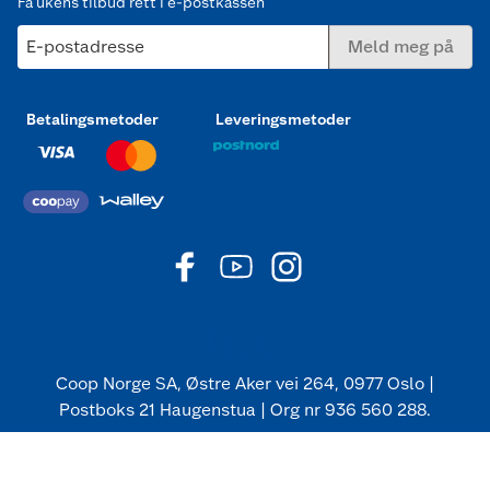
Få ukens tilbud rett i e-postkassen
E-postadresse
Meld meg på
Betalingsmetoder
Leveringsmetoder
Coop Norge SA, Østre Aker vei 264, 0977 Oslo |
Postboks 21 Haugenstua | Org nr 936 560 288.