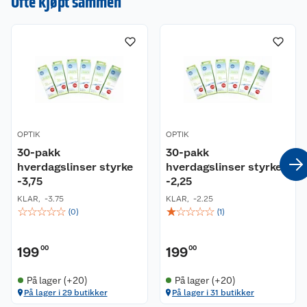
Ofte kjøpt sammen
OPTIK
OPTIK
30-pakk
30-pakk
hverdagslinser styrke
hverdagslinser styrke
-3,75
-2,25
KLAR
,
-3.75
KLAR
,
-2.25
☆
☆
☆
☆
☆
☆
☆
☆
☆
☆
(
0
)
(
1
)
199
00
199
00
På lager (+20)
På lager (+20)
På lager i 29 butikker
På lager i 31 butikker