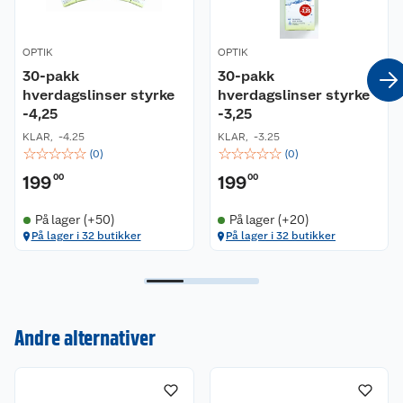
OPTIK
OPTIK
30-pakk
30-pakk
hverdagslinser styrke
hverdagslinser styrke
-4,25
-3,25
KLAR
,
-4.25
KLAR
,
-3.25
☆
☆
☆
☆
☆
☆
☆
☆
☆
☆
(
0
)
(
0
)
199
00
199
00
På lager (+50)
På lager (+20)
På lager i 32 butikker
På lager i 32 butikker
Kundeservice
Andre alternativer
Om oss
Kontakt oss