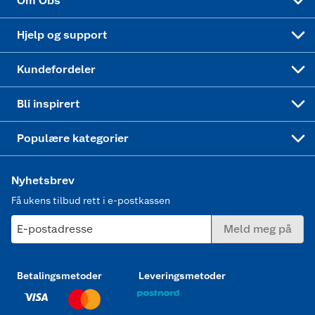
Om Obs
Leveringstid
Coop bedriftskort
Oppskrifter
Høytrykkspyler
Hjelp og support
Min kake
Ukas 4 middagstilbud
Klær
Kundefordeler
Mer inspirasjon
Symaskin
Bli inspirert
Joggesko dame
Populære kategorier
Nyhetsbrev
Få ukens tilbud rett i e-postkassen
E-postadresse
Meld meg på
Betalingsmetoder
Leveringsmetoder