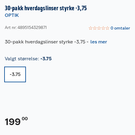
30-pakk hverdagslinser styrke -3,75
OPTIK
Art nr: 4895154329871
☆
☆
☆
☆
☆
0
omtaler
30-pakk hverdagslinser styrke -3,75
-
les mer
Valgt størrelse
:
-3.75
-3.75
00
199