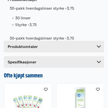
Leverandørens artikkelnummer
30LINSE375
30-pakk hverdagslinser styrke -3,75
Størrelse
-3.75
Farge
KLAR
30 linser
Styrke -3,75
Forpakningsmål
Bruttovekt
0.03 kg
30-pakk hverdagslinser styrke -3,75
Høyde
18 cm
Produktomtaler
Lengde
4 cm
Bredde
5 cm
Dette produktet har ikke fått noen omtale ennå.
Spesifikasjoner
Hvis du kjøper produktet får du invitasjon til å gi
en omtale.
Ofte kjøpt sammen