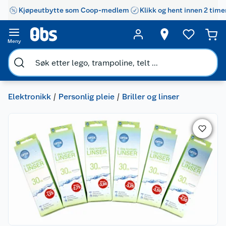
Kjøpeutbytte som Coop-medlem
Klikk og hent innen 2 time
Meny
Elektronikk
Personlig pleie
Briller og linser