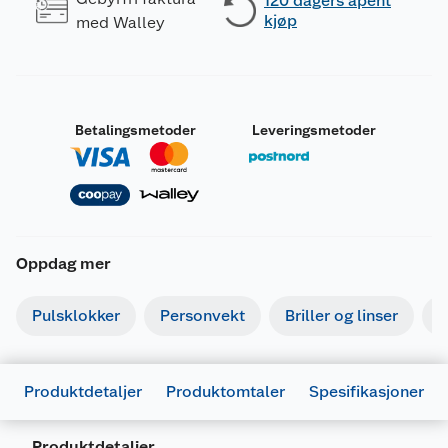
120 dagers åpent
kjøp
med Walley
Betalingsmetoder
Leveringsmetoder
Oppdag mer
Pulsklokker
Personvekt
Briller og linser
R
Generelt
Produktdetaljer
Produktomtaler
Spesifikasjoner
Artikkelnummer
4895154329871
Produktdetaljer