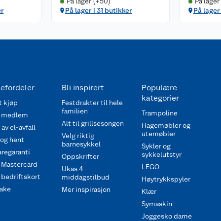
På lager (+50)
På lager
er
På lager i 31 butikker
På lager 
efordeler
Bli inspirert
Populære
kategorier
 kjøp
Festdrakter til hele
familien
Trampoline
 medlem
Alt til grillsesongen
Hagemøbler og
av el-avfall
utemøbler
Velg riktig
 og hent
barnesykkel
Sykler og
regaranti
sykkelutstyr
Oppskrifter
 Mastercard
LEGO
Ukas 4
bedriftskort
middagstilbud
Høytrykkspyler
ake
Mer inspirasjon
Klær
Symaskin
Joggesko dame