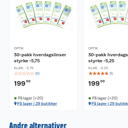
OPTIK
OPTIK
30-pakk hverdagslinser
30-pakk hverdags
styrke -5,75
styrke -5,25
KLAR
,
-5.75
KLAR
,
-5.25
☆
☆
☆
☆
☆
☆
☆
☆
☆
☆
(
0
)
(
1
)
00
00
199
199
På lager (+20)
På lager (+20)
På lager i 29 butikker
På lager i 29 butikk
Andre alternativer