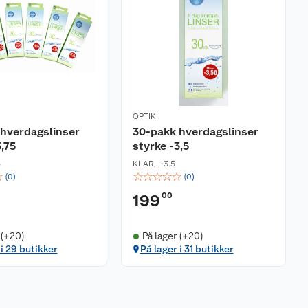
OPTIK
hverdagslinser
30-pakk hverdagslinser
3,75
styrke -3,5
5
KLAR
,
-3.5
☆
☆
☆
☆
☆
☆
(
0
)
(
0
)
00
199
 (+20)
På lager (+20)
 i 29 butikker
På lager i 31 butikker