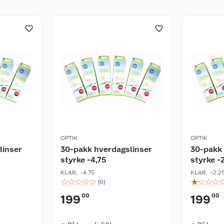
OPTIK
OPTIK
linser
30-pakk hverdagslinser
30-pakk 
styrke -4,75
styrke -
KLAR
,
-4.75
KLAR
,
-2.2
☆
☆
☆
☆
☆
☆
☆
☆
☆
(
0
)
00
00
199
199