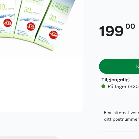
00
199
K
Tilgjengelig
:
På lager (+20
Finn alternativer 
ditt postnumme