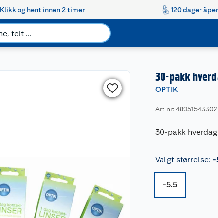
Klikk og hent innen 2 timer
120 dager åpen
30-pakk hverda
OPTIK
Art nr: 4895154330
30-pakk hverdags
Valgt størrelse
:
-
-5.5