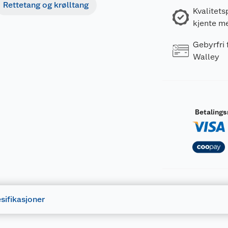
Rettetang og krølltang
Kvalitets
kjente m
Gebyrfri
Walley
Betaling
sifikasjoner