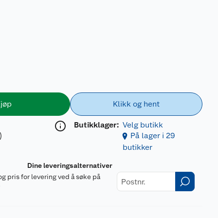
jøp
Klikk og hent
Butikklager:
Velg butikk
)
På lager i 29
butikker
Dine leveringsalternativer
og pris for levering ved å søke på
r