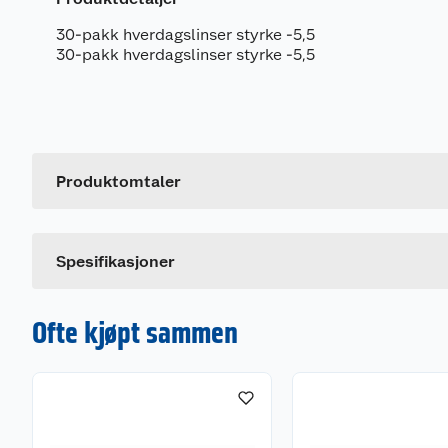
30-pakk hverdagslinser styrke -5,5
30-pakk hverdagslinser styrke -5,5
Generelt
Artikkelnummer
Leverandørens artikkelnummer
Produktomtaler
Størrelse
Dette produktet har ikke fått noen omtale ennå. Hvis d
Farge
Spesifikasjoner
Ofte kjøpt sammen