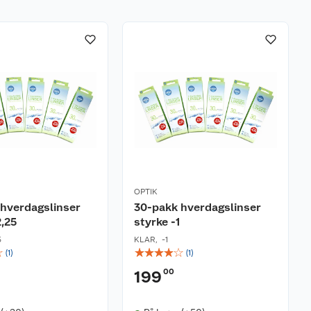
OPTIK
hverdagslinser
30-pakk hverdagslinser
2,25
styrke -1
5
KLAR
,
-1
☆
☆
☆
☆
☆
☆
(
1
)
(
1
)
00
199