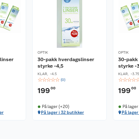
OPTIK
OPTIK
linser
30-pakk hverdagslinser
30-pakk 
styrke -4,5
styrke -
KLAR
,
-4.5
KLAR
,
-3.7
☆
☆
☆
☆
☆
☆
☆
☆
☆
(
0
)
00
00
199
199
På lager (+20)
På lager
er
På lager i 32 butikker
På lager