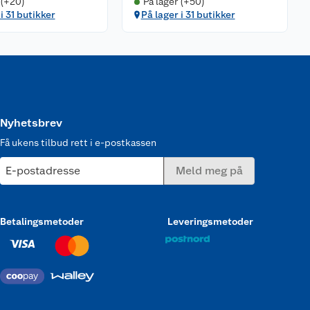
 (+20)
På lager (+50)
i 31 butikker
På lager i 31 butikker
Nyhetsbrev
Få ukens tilbud rett i e-postkassen
E-postadresse
Meld meg på
Betalingsmetoder
Leveringsmetoder