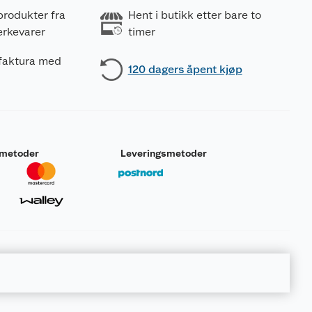
produkter fra
Hent i butikk etter bare to
erkevarer
timer
 faktura med
120 dagers åpent kjøp
smetoder
Leveringsmetoder