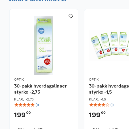
OPTIK
OPTIK
30-pakk hverdagslinser
30-pakk hverdags
styrke -2,75
styrke -1,5
KLAR
,
-2.75
KLAR
,
-1.5
☆
☆
☆
☆
☆
☆
☆
☆
☆
☆
(
1
)
(
1
)
00
00
199
199