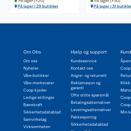
På lager (+20)
På lager (+50)
På lager i 29 butikker
På lager i 31 butikk
Om Obs
Hjelp og support
Kund
Om oss
Kundeservice
Åpent
Nyheter
Kontakt oss
Coop
Våre butikker
Angre- og returrett
Retur 
Våre merkevarer
Reklamasjon og
Klikk
garanti
Coop kjeder
Matva
Ofte stilte spørsmål
Ledige stillinger
Coop
Betalingsalternativer
Bærekraft
Coop 
Leveringsalternativer
Sikkerhetsdatablad
Min k
Pakkesporing
Samvirkelag
Sikkerhetsdatablad
Virksomheten