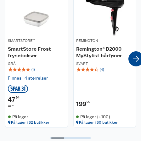
SMARTSTORE™
REMINGTON
SmartStore Frost
Remington® D2000
frysebokser
MyStylist hårføner
GRÅ
SVART
☆
☆
☆
☆
☆
☆
☆
☆
☆
☆
(
1
)
(
4
)
Finnes i 4 størrelser
SPAR 31
47
94
199
00
90
79
På lager
På lager (+100)
På lager i 32 butikker
På lager i 30 butikker
Kundeservice