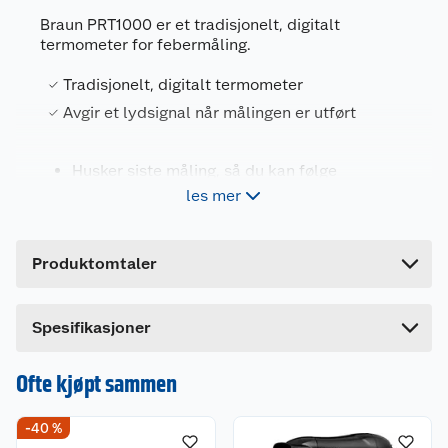
Braun PRT1000 er et tradisjonelt, digitalt
termometer for febermåling.
Generelt
Artikkelnummer
4022167100252
Tradisjonelt, digitalt termometer
Leverandørens artikkelnummer
356309
Avgir et lydsignal når målingen er utført
Farge
HVIT
Husker siste måling, så du kan følge
Forpakningsmål
temperaturutviklingen
les mer
Bruttovekt
0.06 kg
Gir en nøyaktig måling
Høyde
2.8 cm
Produktomtaler
Lengde
18.8 cm
Bredde
8.8 cm
Spesifikasjoner
Avgir et lydsignal når målingen er utført, og
temperaturen kan sees i et lettleselig display.
Ofte kjøpt sammen
-40 %