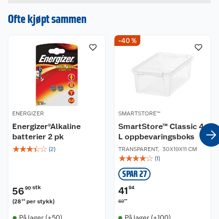
Hvis du kjøper produktet får du invitasjon til å gi
en omtale.
Ofte kjøpt sammen
-40 %
ENERGIZER
SMARTSTORE™
Energizer®Alkaline
SmartStore™ Classic 4
batterier 2 pk
L oppbevaringsboks
☆
☆
☆
☆
☆
(
2
)
TRANSPARENT
,
30X19X11 CM
☆
☆
☆
☆
☆
(
1
)
SPAR 27
stk
41
94
56
90
(
28
per stykk
)
90
45
69
På lager (+50)
På lager (+100)