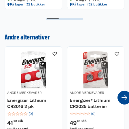
På lager i 32 butikker
På lager i 32 butikker
Kundeservice
Andre alternativer
Om oss
Kontakt oss
Nyheter
Angre- og returrett
Våre butikker
Reklamasjon og garanti
Våre merkevarer
Ofte stilte spørsmål
Coop kjeder
Betalingsalternativer
ANDRE MERKEVARER
ANDRE MERKEVARER
Energizer Lithium
Energizer® Lithium
Ledige stillinger
CR2016 2 pk
Leveringsalternativer
CR2025 batterier
Åpent kjøp
☆
☆
☆
☆
☆
☆
☆
☆
☆
☆
(
0
)
(
0
)
Bærekraft
Pakkesporing
Coop medlem
stk
stk
41
90
49
90
95
95