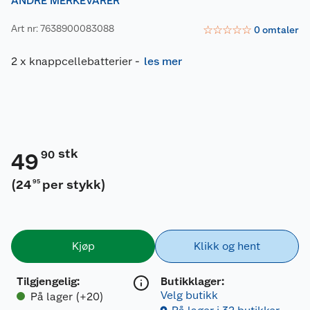
ANDRE MERKEVARER
Art nr: 7638900083088
☆
☆
☆
☆
☆
0
omtaler
2 x knappcellebatterier
-
les mer
stk
90
49
(
24
per stykk
)
95
Kjøp
Klikk og hent
Tilgjengelig
:
Butikklager:
Velg butikk
På lager (+20)