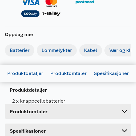
Oppdag mer
Batterier
Lommelykter
Kabel
Vær og kli
Generelt
Artikkelnummer
7638900083088
Produktdetaljer
Produktomtaler
Spesifikasjoner
Leverandørens artikkelnummer
E301536700
Forpakningsmål
Produktdetaljer
Bruttovekt
0.007 kg
2 x knappcellebatterier
Høyde
12 cm
Produktomtaler
Lengde
0.6 cm
Bredde
8 cm
Dette produktet har ikke fått noen omtale ennå.
Spesifikasjoner