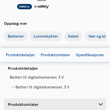
Oppdag mer
Batterier
Lommelykter
Kabel
Vær og kli
Produktdetaljer
Produktomtaler
Spesifikasjoner
Generelt
Artikkelnummer
7638900052008
Produktdetaljer
Leverandørens artikkelnummer
E300777602
Batteri til digitalkameraer, 3 V
Forpakningsmål
Batteri til digitalkameraer, 3 V
Bruttovekt
0.021 kg
Høyde
1.8 cm
Produktomtaler
Lengde
12 cm