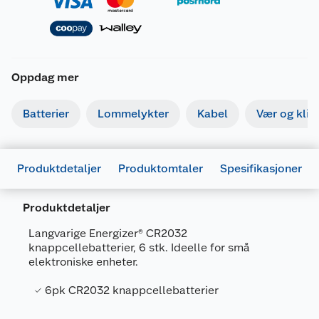
Oppdag mer
Batterier
Lommelykter
Kabel
Vær og kli
Produktdetaljer
Produktomtaler
Spesifikasjoner
Produktdetaljer
Generelt
Langvarige Energizer® CR2032
Artikkelnummer
7638900435856
knappcellebatterier, 6 stk. Ideelle for små
elektroniske enheter.
Leverandørens artikkelnummer
E303272400
6pk CR2032 knappcellebatterier
Forpakningsmål
Bruttovekt
0.029 kg