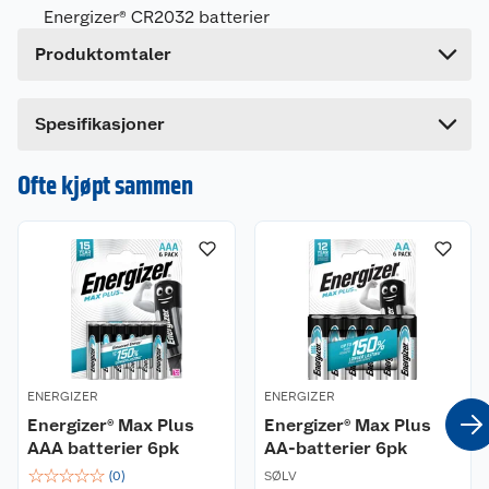
Energizer® CR2032 batterier
Høyde
13 cm
Produktomtaler
Lengde
0.1 cm
Bredde
10 cm
Dette produktet har ikke fått noen omtale ennå.
Spesifikasjoner
Hvis du kjøper produktet får du invitasjon til å gi
en omtale.
Ofte kjøpt sammen
ENERGIZER
ENERGIZER
Energizer® Max Plus
Energizer® Max Plus
AAA batterier 6pk
AA-batterier 6pk
☆
☆
☆
☆
☆
(
0
)
SØLV