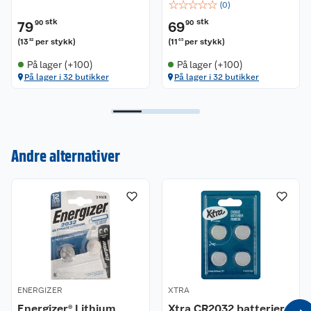
☆
☆
☆
☆
☆
(
0
)
stk
stk
79
90
69
90
(
13
per stykk
)
(
11
per stykk
)
32
65
På lager (+100)
På lager (+100)
På lager i 32 butikker
På lager i 32 butikker
Kundeservice
Andre alternativer
Om oss
Kontakt oss
Nyheter
Angre- og returrett
Våre butikker
Reklamasjon og garanti
Våre merkevarer
Ofte stilte spørsmål
ENERGIZER
XTRA
Energizer® Lithium
Xtra CR2032 batterier