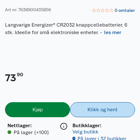
Art nr: 7638900435856
☆
☆
☆
☆
☆
0
omtaler
Langvarige Energizer® CR2032 knappcellebatterier, 6
stk. Ideelle for små elektroniske enheter.
-
les mer
90
73
Kjøp
Klikk og hent
Nettlager
:
Butikklager:
Velg butikk
På lager (+100)
På lager i 32 butikker