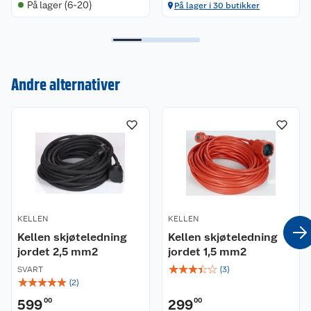
På lager (6-20)
På lager i 30 butikker
Kundeservice
Andre alternativer
Om oss
Kontakt oss
Nyheter
Angre- og returrett
Våre butikker
Reklamasjon og garanti
Våre merkevarer
Ofte stilte spørsmål
KELLEN
KELLEN
Coop kjeder
Betalingsalternativer
Kellen skjøteledning
Kellen skjøteledning
jordet 2,5 mm2
jordet 1,5 mm2
Ledige stillinger
Leveringsalternativer
Åpent kjøp
☆
☆
☆
☆
☆
SVART
(
3
)
☆
☆
☆
☆
☆
(
2
)
Bærekraft
Pakkesporing
Coop medlem
599
00
299
00