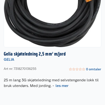
Gelia skjøteledning 2,5 mm² m/jord
GELIA
Art nr: 7318270136255
☆
☆
☆
☆
☆
0
omtaler
25 m lang 3G skjøteledning med selvstengende lokk til
bruk utendørs. Med jording.
-
les mer