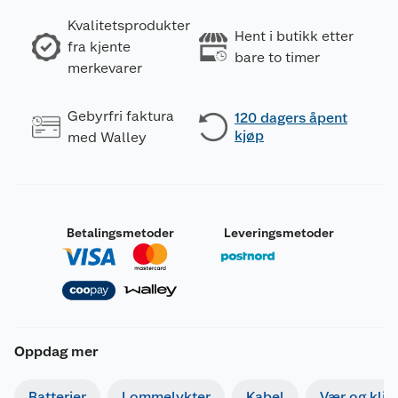
Kvalitetsprodukter
Hent i butikk etter
fra kjente
bare to timer
merkevarer
Gebyrfri faktura
120 dagers åpent
kjøp
med Walley
Betalingsmetoder
Leveringsmetoder
Oppdag mer
Batterier
Lommelykter
Kabel
Vær og kli