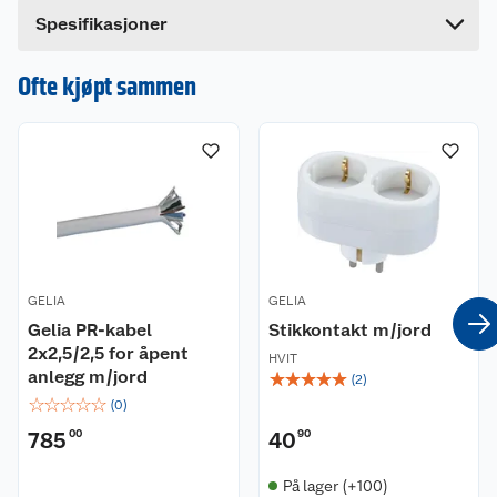
Bredde
30 cm
elektrisk anlegg, kan kun installeres av en
Dette produktet har ikke fått noen omtale ennå.
Spesifikasjoner
registrert elektrikervirksomhet.
Hvis du kjøper produktet får du invitasjon til å gi
en omtale.
Ofte kjøpt sammen
GELIA
GELIA
Gelia PR-kabel
Stikkontakt m/jord
2x2,5/2,5 for åpent
HVIT
anlegg m/jord
☆
☆
☆
☆
☆
(
2
)
☆
☆
☆
☆
☆
(
0
)
785
00
40
90
På lager (+100)