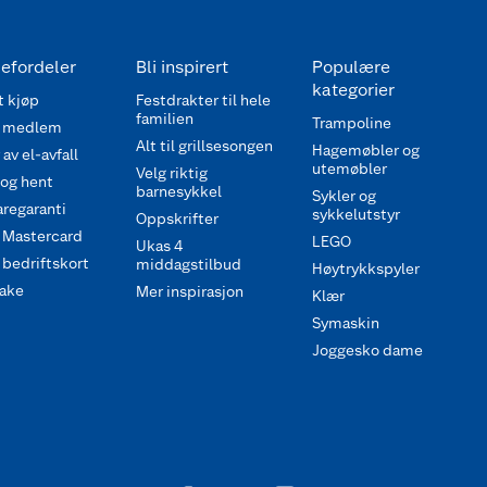
efordeler
Bli inspirert
Populære
kategorier
 kjøp
Festdrakter til hele
familien
Trampoline
 medlem
Alt til grillsesongen
Hagemøbler og
av el-avfall
utemøbler
Velg riktig
 og hent
barnesykkel
Sykler og
regaranti
sykkelutstyr
Oppskrifter
 Mastercard
LEGO
Ukas 4
bedriftskort
middagstilbud
Høytrykkspyler
ake
Mer inspirasjon
Klær
Symaskin
Joggesko dame