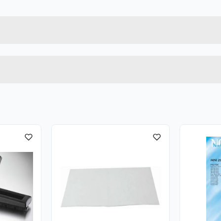
5706470002111
Bruttovekt
351021
Høyde
Lengde
u kjøper produktet får du invitasjon til å gi en omtale.
Bredde