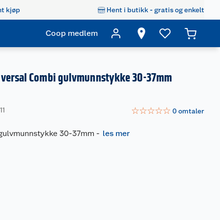
t kjøp
Hent i butikk - gratis og enkelt
Coop medlem
iversal Combi gulvmunnstykke 30-37mm
☆
☆
☆
☆
☆
11
0
omtaler
 gulvmunnstykke 30-37mm
-
les mer