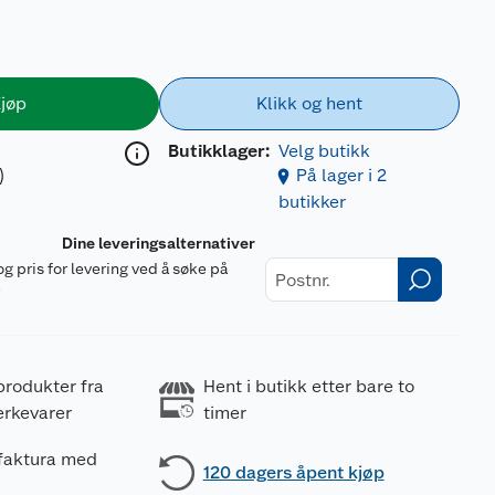
jøp
Klikk og hent
Butikklager:
Velg butikk
)
På lager i 2
butikker
Dine leveringsalternativer
og pris for levering ved å søke på
r
produkter fra
Hent i butikk etter bare to
erkevarer
timer
 faktura med
120 dagers åpent kjøp