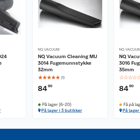
NQ VACUUM
NQ VACUU
024
NQ Vacuum Cleaning MU
NQ Vacu
e
3014 Fugemunnstykke
3016 Fu
32mm
35mm
☆
☆
☆
☆
☆
☆
☆
☆
☆
(
1
)
90
90
84
84
På lager (6-20)
Få på la
r
På lager i 3 butikker
På lager 