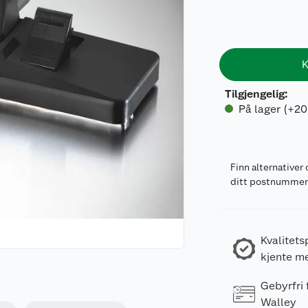
K
Tilgjengelig
:
På lager (+20
Finn alternativer 
ditt postnumme
Kvalitets
kjente m
Gebyrfri
Walley