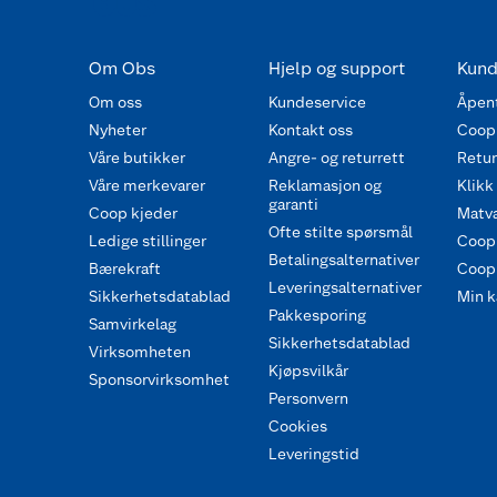
Om Obs
Hjelp og support
Kund
Om oss
Kundeservice
Åpent
Nyheter
Kontakt oss
Coop
Våre butikker
Angre- og returrett
Retur 
Våre merkevarer
Reklamasjon og
Klikk
garanti
Coop kjeder
Matva
Ofte stilte spørsmål
Ledige stillinger
Coop
Betalingsalternativer
Bærekraft
Coop 
Leveringsalternativer
Sikkerhetsdatablad
Min k
Pakkesporing
Samvirkelag
Sikkerhetsdatablad
Virksomheten
Kjøpsvilkår
Sponsorvirksomhet
Personvern
Cookies
Leveringstid