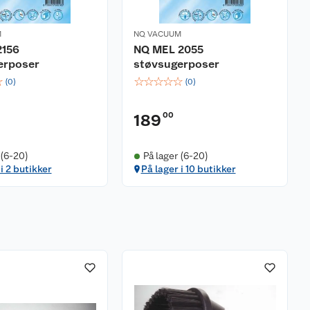
M
NQ VACUUM
2156
NQ MEL 2055
erposer
støvsugerposer
☆
☆
☆
☆
☆
☆
(
0
)
(
0
)
00
189
 (6-20)
På lager (6-20)
i 2 butikker
På lager i 10 butikker