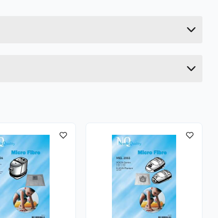
0.696 kg
39.6 cm
9 cm
26.2 cm