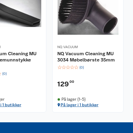
M
NQ VACUUM
um Cleaning MU
NQ Vacuum Cleaning MU
gemunnstykke
3034 Møbelbørste 35mm
☆
☆
☆
☆
☆
(
0
)
☆
(
0
)
00
129
ger
På lager (1-5)
i 1 butikker
På lager i 1 butikker