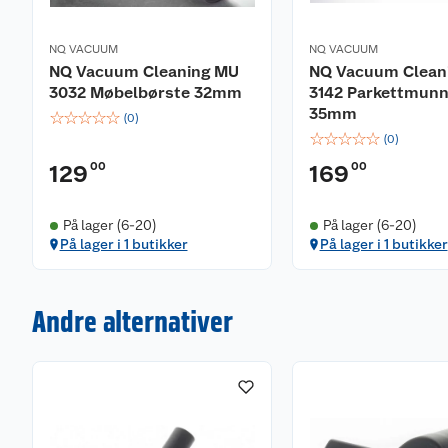
NQ VACUUM
NQ VACUUM
NQ Vacuum Cleaning MU
NQ Vacuum Clean
3032 Møbelbørste 32mm
3142 Parkettmunn
35mm
☆
☆
☆
☆
☆
(
0
)
☆
☆
☆
☆
☆
(
0
)
00
00
129
169
På lager (6-20)
På lager (6-20)
På lager i 1 butikker
På lager i 1 butikker
Andre alternativer