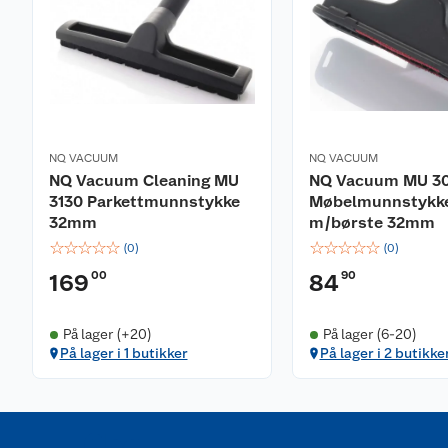
NQ VACUUM
NQ VACUUM
NQ Vacuum Cleaning MU
NQ Vacuum MU 3
3130 Parkettmunnstykke
Møbelmunnstykk
32mm
m/børste 32mm
☆
☆
☆
☆
☆
☆
☆
☆
☆
☆
(
0
)
(
0
)
00
90
169
84
På lager (+20)
På lager (6-20)
På lager i 1 butikker
På lager i 2 butikke