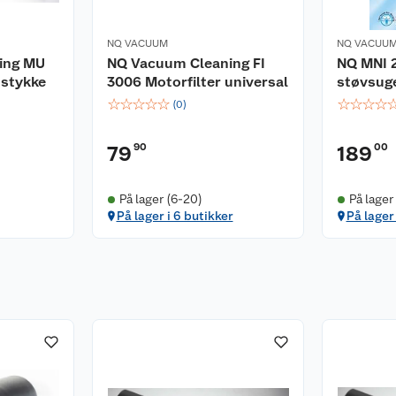
NQ VACUUM
NQ VACUU
ing MU
NQ Vacuum Cleaning FI
NQ MNI 
stykke
3006 Motorfilter universal
støvsug
☆
☆
☆
☆
☆
☆
☆
☆
☆
(
0
)
90
00
79
189
På lager (6-20)
På lager
På lager i 6 butikker
På lager 