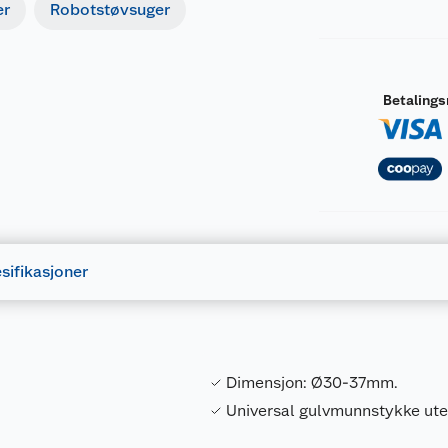
er
Robotstøvsuger
Betaling
sifikasjoner
Dimensjon: Ø30-37mm.
Universal gulvmunnstykke uten
Forpakningsmål