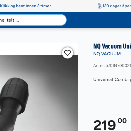
Klikk og hent innen 2 timer
120 dager åpen
NQ Vacuum Un
NQ VACUUM
Art nr: 57064700021
Universal Combi
00
219