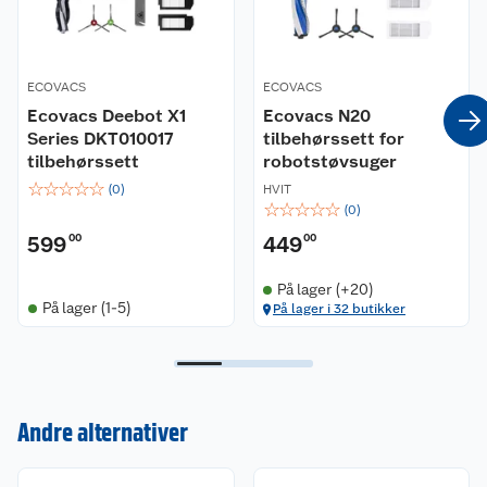
ECOVACS
ECOVACS
Ecovacs Deebot X1
Ecovacs N20
Series DKT010017
tilbehørssett for
tilbehørssett
robotstøvsuger
☆
☆
☆
☆
☆
(
0
)
HVIT
☆
☆
☆
☆
☆
(
0
)
599
00
449
00
På lager (+20)
På lager (1-5)
På lager i 32 butikker
Andre alternativer
Kundeservice