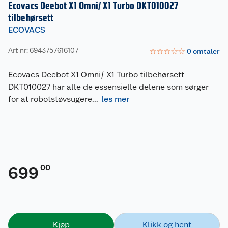
Ecovacs Deebot X1 Omni/ X1 Turbo DKT010027
tilbehørsett
ECOVACS
Art nr: 6943757616107
☆
☆
☆
☆
☆
0
omtaler
Ecovacs Deebot X1 Omni/ X1 Turbo tilbehørsett
DKT010027 har alle de essensielle delene som sørger
for at robotstøvsugere
...
les mer
00
699
Kjøp
Klikk og hent