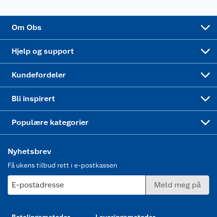
Sponsorvirksomhet
Cookies
Coop Mastercard
Velg riktig barnesykkel
LEGO
Om Obs
Leveringstid
Coop bedriftskort
Oppskrifter
Høytrykkspyler
Hjelp og support
Min kake
Ukas 4 middagstilbud
Klær
Kundefordeler
Mer inspirasjon
Symaskin
Bli inspirert
Joggesko dame
Populære kategorier
Nyhetsbrev
Få ukens tilbud rett i e-postkassen
E-postadresse
Meld meg på