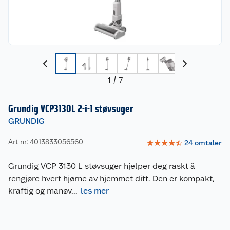
1
/
7
Grundig VCP3130L 2-i-1 støvsuger
GRUNDIG
Art nr: 4013833056560
☆
☆
☆
☆
☆
24
omtaler
Grundig VCP 3130 L støvsuger hjelper deg raskt å
rengjøre hvert hjørne av hjemmet ditt. Den er kompakt,
kraftig og manøv
...
les mer