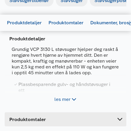
Støvsugertilbehør
Støvsuger
Støvsugerposer
Produktdetaljer
Produktomtaler
Dokumenter, brosj
Produktdetaljer
Grundig VCP 3130 L støvsuger hjelper deg raskt å
rengjøre hvert hjørne av hjemmet ditt. Den er
kompakt, kraftig og manøvrerbar - enheten veier
kun 2,5 kg med en effekt på 110 W og kan fungere
i opptil 45 minutter uten å lades opp.
Generelt
Plassbesparende gulv- og håndstøvsuger i
ett
Artikkelnummer
4013833056560
Opptil 45 min driftstid
les mer
Leverandørens artikkelnummer
GMS3880
Poseløs, med beholder på opptil 550 ml
kapasitet
Forpakningsmål
Produktdatablad
Produktomtaler
Bruttovekt
4.14 kg
926449_4013833056560_.pdf
Dokkingstasjonen er utstyrt med et veggfeste for