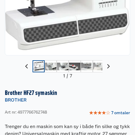
1
/
7
Brother HF27 symaskin
BROTHER
Art nr: 4977766762748
☆
☆
☆
☆
☆
7
omtaler
Trenger du en maskin som kan sy i både fin silke og tykk
denim? Universalmaskin med kraftig motor, 27 sømmer