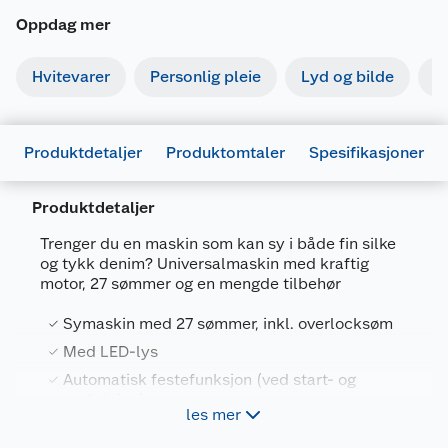
Oppdag mer
Hvitevarer
Personlig pleie
Lyd og bilde
S
Produktdetaljer
Produktomtaler
Spesifikasjoner
Produktdetaljer
Trenger du en maskin som kan sy i både fin silke
og tykk denim? Universalmaskin med kraftig
Generelt
motor, 27 sømmer og en mengde tilbehør
Artikkelnummer
4977766762748
Symaskin med 27 sømmer, inkl. overlocksøm
Leverandørens artikkelnummer
HF27ZW1
Med LED-lys
Farge
HVIT
Automatisk festefunksjon (ved start- og
Forpakningsmål
avslutning)
les mer
Cover medfølger
Bruttovekt
8.18 kg