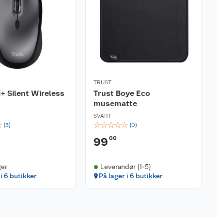
TRUST
i+ Silent Wireless
Trust Boye Eco
musematte
SVART
☆
☆
☆
☆
☆
☆
(
3
)
(
0
)
00
99
ger
Leverandør (1-5)
 i 6 butikker
På lager i 6 butikker