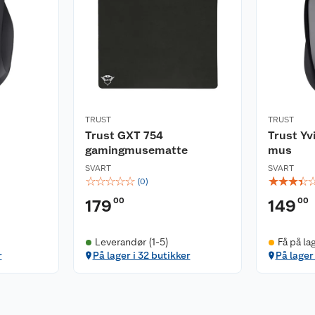
av profil i laptop-stil
rbeid på kontoret,
 med å optimalisere
re, jobbe og spille ved
TRUST
TRUST
Trust GXT 754
Trust Yv
gamingmusematte
mus
SVART
SVART
☆
☆
☆
☆
☆
☆
☆
☆
☆
(
0
)
00
00
179
149
Leverandør (1-5)
Få på la
r
På lager i 32 butikker
På lager