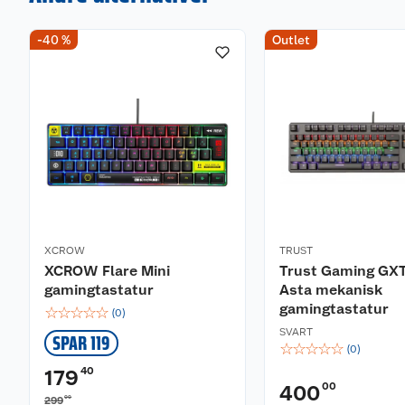
-40 %
Outlet
XCROW
TRUST
XCROW Flare Mini
Trust Gaming GX
gamingtastatur
Asta mekanisk
gamingtastatur
☆
☆
☆
☆
☆
(
0
)
SVART
SPAR 119
☆
☆
☆
☆
☆
(
0
)
40
179
00
400
00
299