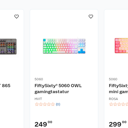
5060
5060
T 865
FiftySixty® 5060 OWL
FiftySi
gamingtastatur
mini gam
HVIT
ROSA
☆
☆
☆
☆
☆
☆
☆
☆
☆
(
0
)
00
00
249
299