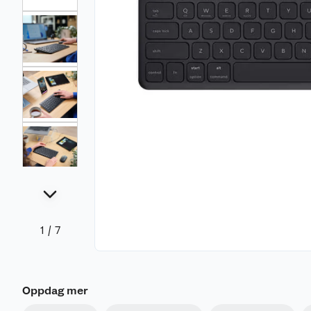
1
/
7
Oppdag mer