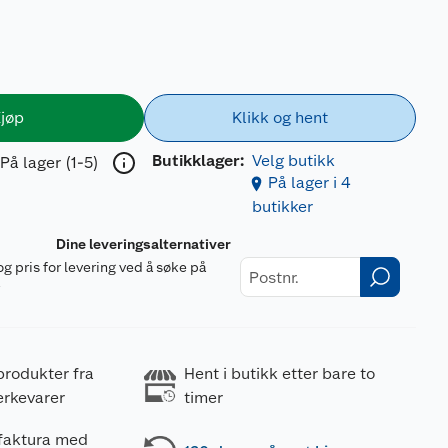
jøp
Klikk og hent
Butikklager:
Velg butikk
På lager (1-5)
På lager i 4
butikker
Dine leveringsalternativer
og pris for levering ved å søke på
r
produkter fra
Hent i butikk etter bare to
erkevarer
timer
 faktura med