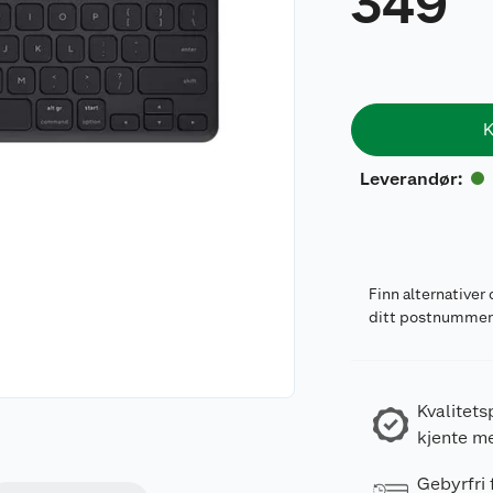
349
K
Leverandør
:
Finn alternativer 
ditt postnumme
Kvalitets
kjente m
Gebyrfri