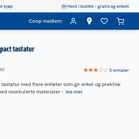
t kjøp
Hent i butikk - gratis og enkelt
Coop medlem
pact tastatur
☆
☆
☆
☆
☆
589
5
omtaler
tastatur med flere enheter som gir enkel og praktisk
 med resirkulerte materialer
-
les mer