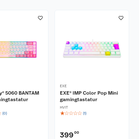
EXE
xty® 5060 BANTAM
EXE® IMP Color Pop Mini
ingtastatur
gamingtastatur
HVIT
☆
☆
☆
☆
☆
☆
(
0
)
(
1
)
00
399