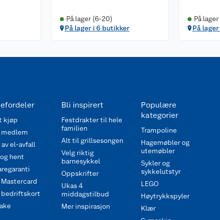
På lager (6-20)
På lager
På lager i 6 butikker
På lager
efordeler
Bli inspirert
Populære
kategorier
 kjøp
Festdrakter til hele
familien
Trampoline
 medlem
Alt til grillsesongen
Hagemøbler og
av el-avfall
utemøbler
Velg riktig
 og hent
barnesykkel
Sykler og
regaranti
sykkelutstyr
Oppskrifter
 Mastercard
LEGO
Ukas 4
bedriftskort
middagstilbud
Høytrykkspyler
ake
Mer inspirasjon
Klær