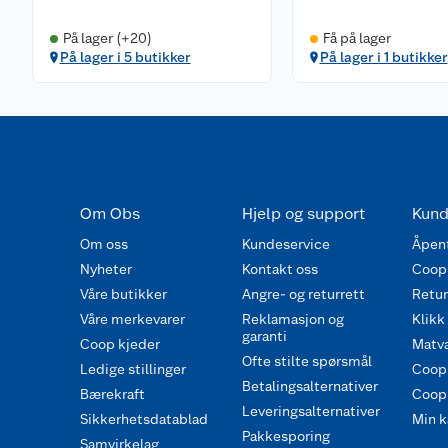
På lager (+20)
Få på lager
På lager i 5 butikker
På lager i 1 butikker
Om Obs
Hjelp og support
Kund
Om oss
Kundeservice
Åpent
Nyheter
Kontakt oss
Coop
Våre butikker
Angre- og returrett
Retur 
Våre merkevarer
Reklamasjon og
Klikk
garanti
Coop kjeder
Matva
Ofte stilte spørsmål
Ledige stillinger
Coop
Betalingsalternativer
Bærekraft
Coop 
Leveringsalternativer
Sikkerhetsdatablad
Min k
Pakkesporing
Samvirkelag