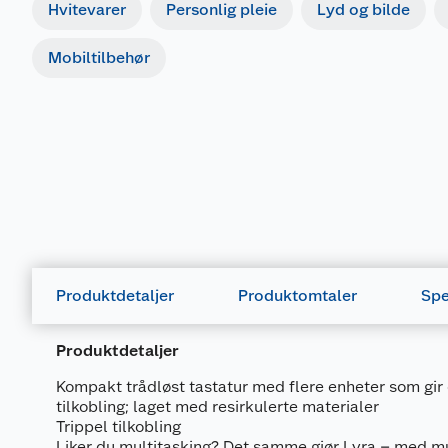
Hvitevarer
Personlig pleie
Lyd og bilde
Mobiltilbehør
Produktdetaljer
Produktomtaler
Spe
Produktdetaljer
Kompakt trådløst tastatur med flere enheter som gir 
tilkobling; laget med resirkulerte materialer
Trippel tilkobling
Liker du multitasking? Det samme gjør Lyra – med muli