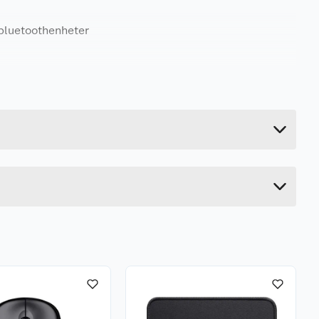
bluetoothenheter
0.4 kg
2.6 cm
31 cm
12.8 cm