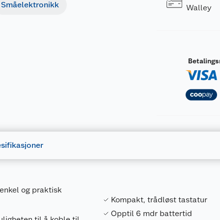
Småelektronikk
Walley
Betaling
sifikasjoner
enkel og praktisk
Kompakt, trådløst tastatur
Opptil 6 mdr battertid
gheten til å koble til