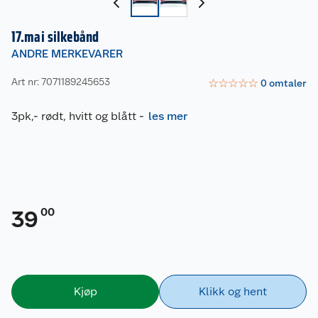
17.mai silkebånd
ANDRE MERKEVARER
Art nr: 7071189245653
☆
☆
☆
☆
☆
0
omtaler
3pk,- rødt, hvitt og blått
-
les mer
00
39
Kjøp
Klikk og hent