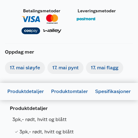
Betalingsmetoder
Leveringsmetoder
Oppdag mer
17. mai sløyfe
17. mai pynt
17. mai flagg
Produktdetaljer
Produktomtaler
Spesifikasjoner
Generelt
Artikkelnummer
7071189245653
Produktdetaljer
Leverandørens artikkelnummer
DND1-319
3pk,- rødt, hvitt og blått
Forpakningsmål
3pk,- rødt, hvitt og blått
Bruttovekt
0.01 kg