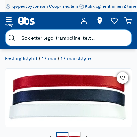
Kjøpeutbytte som Coop-medlem
Klikk og hent innen 2 time
Meny
Fest og høytid
17. mai
17. mai sløyfe