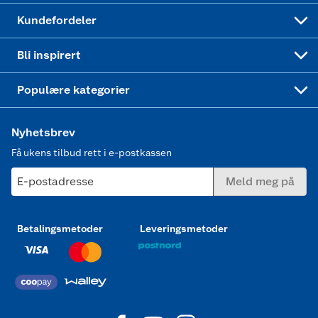
Min kake
Ukas 4 middagstilbud
Klær
Kundefordeler
Mer inspirasjon
Symaskin
Bli inspirert
Joggesko dame
Populære kategorier
Nyhetsbrev
Få ukens tilbud rett i e-postkassen
E-postadresse
Meld meg på
Betalingsmetoder
Leveringsmetoder