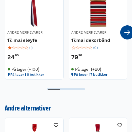
ANDRE MERKEVARER
ANDRE MERKEVARER
17. mai sløyfe
17.mai dekorbånd
☆
☆
☆
☆
☆
☆
☆
☆
☆
☆
(
1
)
(
0
)
24
90
79
90
På lager (+100)
På lager (+20)
På lager i 6 butikker
På lager i 7 butikker
Kundeservice
Om oss
Kontakt oss
Andre alternativer
Nyheter
Angre- og returrett
Våre butikker
Reklamasjon og garanti