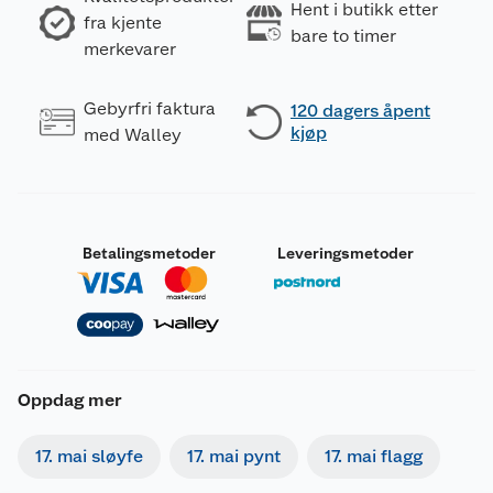
Hent i butikk etter
fra kjente
bare to timer
merkevarer
Gebyrfri faktura
120 dagers åpent
kjøp
med Walley
Betalingsmetoder
Leveringsmetoder
Oppdag mer
17. mai sløyfe
17. mai pynt
17. mai flagg