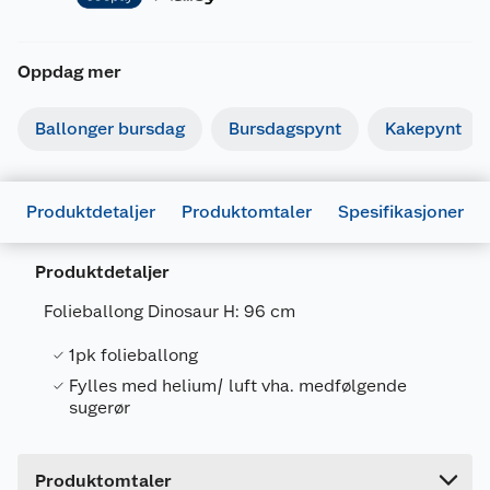
Oppdag mer
Ballonger bursdag
Bursdagspynt
Kakepynt
Produktdetaljer
Produktomtaler
Spesifikasjoner
Produktdetaljer
Generelt
Artikkelnummer
7071862034055
Folieballong Dinosaur H: 96 cm
Leverandørens artikkelnummer
10297
1pk folieballong
Fylles med helium/ luft vha. medfølgende
Forpakningsmål
sugerør
Bruttovekt
0.04 kg
Høyde
1 cm
Produktomtaler