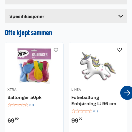
Lengde
14.5 cm
Bredde
13 cm
Dette produktet har ikke fått noen omtale ennå.
Spesifikasjoner
Hvis du kjøper produktet får du invitasjon til å gi
en omtale.
Ofte kjøpt sammen
XTRA
LINEA
Ballonger 50pk
Folieballong
Enhjørning L: 96 cm
☆
☆
☆
☆
☆
(
0
)
☆
☆
☆
☆
☆
(
0
)
69
90
99
90