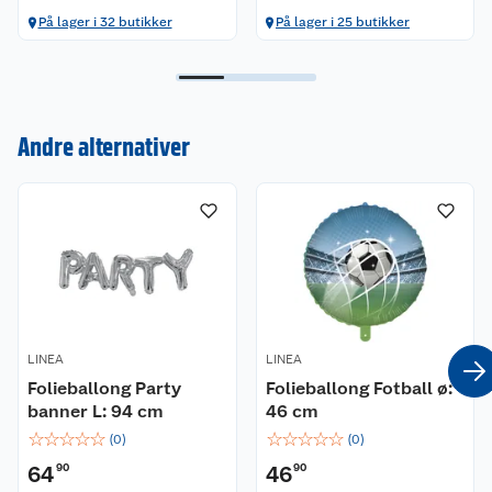
På lager i 32 butikker
På lager i 25 butikker
Kundeservice
Om oss
Kontakt oss
Andre alternativer
Nyheter
Angre- og returrett
Våre butikker
Reklamasjon og garanti
Våre merkevarer
Ofte stilte spørsmål
Coop kjeder
Betalingsalternativer
LINEA
LINEA
Folieballong Party
Folieballong Fotball ø:
Ledige stillinger
Leveringsalternativer
Åpent kjøp
banner L: 94 cm
46 cm
☆
☆
☆
☆
☆
☆
☆
☆
☆
☆
(
0
)
(
0
)
Bærekraft
Pakkesporing
Coop medlem
64
90
46
90