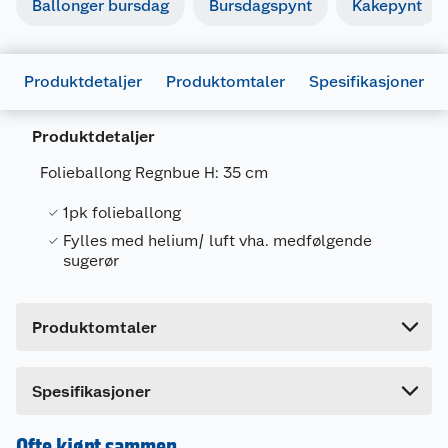
Ballonger bursdag
Bursdagspynt
Kakepynt
Produktdetaljer
Produktomtaler
Spesifikasjoner
Produktdetaljer
Generelt
Artikkelnummer
7071862033669
Folieballong Regnbue H: 35 cm
Leverandørens artikkelnummer
10125
1pk folieballong
Fylles med helium/ luft vha. medfølgende
Forpakningsmål
sugerør
Bruttovekt
0.01 kg
Høyde
0.2 cm
Produktomtaler
Lengde
14.5 cm
Bredde
8 cm
Dette produktet har ikke fått noen omtale ennå.
Spesifikasjoner
Hvis du kjøper produktet får du invitasjon til å gi
en omtale.
Ofte kjøpt sammen