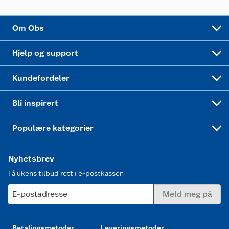
Sponsorvirksomhet
Cookies
Coop Mastercard
Velg riktig barnesykkel
LEGO
Om Obs
Leveringstid
Coop bedriftskort
Oppskrifter
Høytrykkspyler
Hjelp og support
Min kake
Ukas 4 middagstilbud
Klær
Kundefordeler
Mer inspirasjon
Symaskin
Bli inspirert
Joggesko dame
Populære kategorier
Nyhetsbrev
Få ukens tilbud rett i e-postkassen
E-postadresse
Meld meg på
Betalingsmetoder
Leveringsmetoder