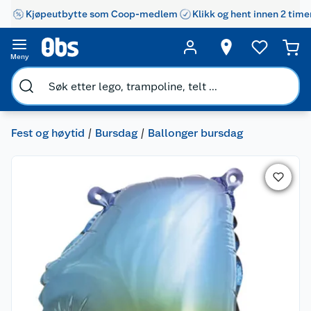
Kjøpeutbytte som Coop-medlem
Klikk og hent innen 2 time
Meny
Fest og høytid
Bursdag
Ballonger bursdag