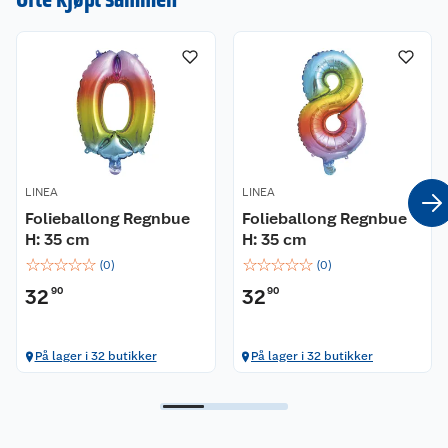
LINEA
LINEA
Folieballong Regnbue
Folieballong Regnbue
H: 35 cm
H: 35 cm
☆
☆
☆
☆
☆
☆
☆
☆
☆
☆
(
0
)
(
0
)
32
90
32
90
På lager i 32 butikker
På lager i 32 butikker
Kundeservice