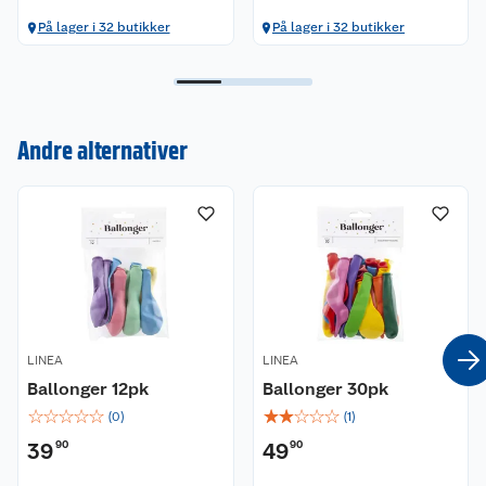
På lager i 32 butikker
På lager i 32 butikker
Kundeservice
Om oss
Kontakt oss
Andre alternativer
Nyheter
Angre- og returrett
Våre butikker
Reklamasjon og garanti
Våre merkevarer
Ofte stilte spørsmål
Coop kjeder
Betalingsalternativer
LINEA
LINEA
Ledige stillinger
Leveringsalternativer
Åpent kjøp
Ballonger 12pk
Ballonger 30pk
☆
☆
☆
☆
☆
☆
☆
☆
☆
☆
(
0
)
(
1
)
Bærekraft
Pakkesporing
Coop medlem
39
90
49
90
Sikkerhetsdatablad
Sikkerhetsdatablad
Retur av el-avfall
Trampoline