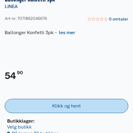
LINEA
Art nr: 7071862046676
☆
☆
☆
☆
☆
0
omtaler
Ballonger Konfetti 3pk
-
les mer
90
54
Klikk og hent
Butikklager:
Velg butikk