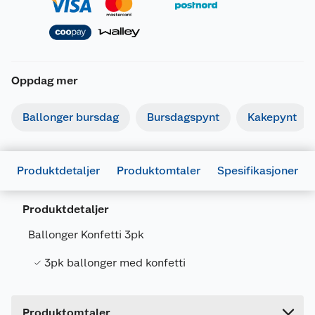
Oppdag mer
Ballonger bursdag
Bursdagspynt
Kakepynt
Produktdetaljer
Produktomtaler
Spesifikasjoner
Generelt
Artikkelnummer
7071862046676
Produktdetaljer
Leverandørens artikkelnummer
10107
Ballonger Konfetti 3pk
Forpakningsmål
3pk ballonger med konfetti
Bruttovekt
0.024 kg
Høyde
2 cm
Produktomtaler