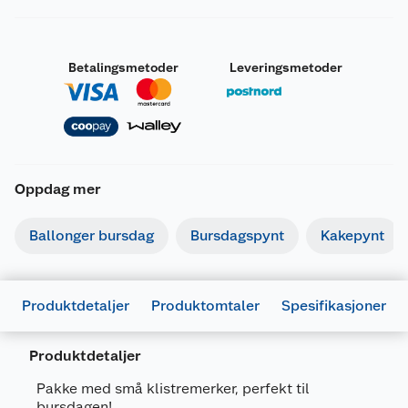
Betalingsmetoder
Leveringsmetoder
Oppdag mer
Ballonger bursdag
Bursdagspynt
Kakepynt
Produktdetaljer
Produktomtaler
Spesifikasjoner
Generelt
Produktdetaljer
Artikkelnummer
7316190000410
Pakke med små klistremerker, perfekt til
bursdagen!