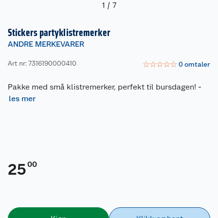
1
/
7
Stickers partyklistremerker
ANDRE MERKEVARER
Art nr: 7316190000410
☆
☆
☆
☆
☆
0
omtaler
Pakke med små klistremerker, perfekt til bursdagen!
-
les mer
00
25