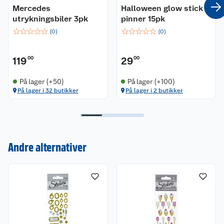
Mercedes
Halloween glow stick
utrykningsbiler 3pk
pinner 15pk
☆
☆
☆
☆
☆
☆
☆
☆
☆
☆
(
0
)
(
0
)
119
00
29
00
På lager (+50)
På lager (+100)
På lager i 32 butikker
På lager i 2 butikker
Kundeservice
Om oss
Kontakt oss
Andre alternativer
Nyheter
Angre- og returrett
Våre butikker
Reklamasjon og garanti
Våre merkevarer
Ofte stilte spørsmål