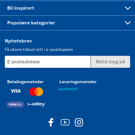
Mer inspirasjon
Symaskin
Bli inspirert
Joggesko dame
Populære kategorier
Nyhetsbrev
Få ukens tilbud rett i e-postkassen
E-postadresse
Meld meg på
Betalingsmetoder
Leveringsmetoder