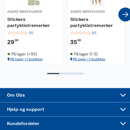
Coop kjeder
Betalingsalternativer
ANDRE MERKEVARER
ANDRE MERKEVARER
Stickers
Stickers
Ledige stillinger
Leveringsalternativer
Åpent kjøp
partyklistremerker
partyklistremerker
☆
☆
☆
☆
☆
☆
☆
☆
☆
☆
(
0
)
(
0
)
Bærekraft
Pakkesporing
Coop medlem
29
00
35
00
Sikkerhetsdatablad
Sikkerhetsdatablad
Retur av el-avfall
Trampoline
På lager (+50)
På lager (1-5)
På lager i 1 butikker
På lager i 1 butikker
Samvirkelag
Kjøpsvilkår
Klikk og hent
Festdrakter til hele familien
Hagemøbler og utemøbler
Virksomheten
Personvern
Matvaregaranti
Alt til grillsesongen
Sykler og sykkelutstyr
Sponsorvirksomhet
Cookies
Coop Mastercard
Velg riktig barnesykkel
LEGO
Om Obs
Leveringstid
Coop bedriftskort
Oppskrifter
Høytrykkspyler
Hjelp og support
Min kake
Ukas 4 middagstilbud
Klær
Kundefordeler