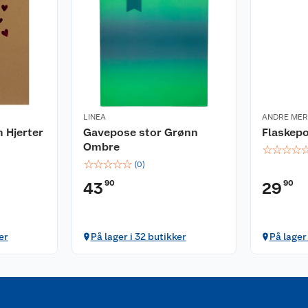
LINEA
ANDRE ME
 Hjerter
Gavepose stor Grønn
Flaskepo
Ombre
☆
☆
☆
☆
☆
☆
☆
☆
☆
(
0
)
90
90
43
29
er
På lager i 32 butikker
På lager 