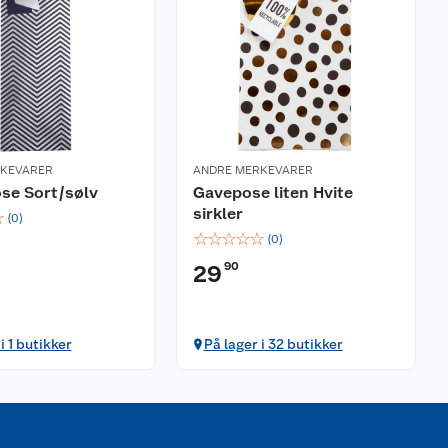
RKEVARER
ANDRE MERKEVARER
se Sort/sølv
Gavepose liten Hvite
sirkler
☆
(
0
)
☆
☆
☆
☆
☆
(
0
)
90
29
i 1 butikker
På lager i 32 butikker