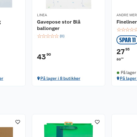
LINEA
ANDRE ME
g
Gavepose stor Blå
Fineline
ballonger
☆
☆
☆
☆
☆
☆
☆
☆
☆
(
0
)
SPAR 11
93
27
90
43
90
39
På lager
er
På lager i 8 butikker
På lager