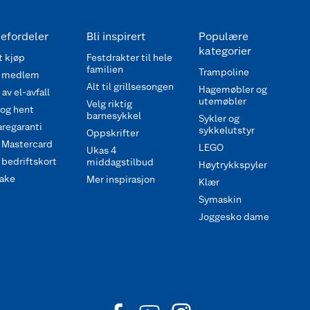
efordeler
Bli inspirert
Populære
kategorier
 kjøp
Festdrakter til hele
familien
Trampoline
 medlem
Alt til grillsesongen
Hagemøbler og
av el-avfall
utemøbler
Velg riktig
 og hent
barnesykkel
Sykler og
regaranti
sykkelutstyr
Oppskrifter
 Mastercard
LEGO
Ukas 4
bedriftskort
middagstilbud
Høytrykkspyler
ake
Mer inspirasjon
Klær
Symaskin
Joggesko dame