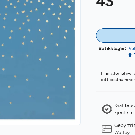
43
Butikklager:
Ve
Finn alternativer 
ditt postnumme
Kvalitets
kjente m
Gebyrfri
Walley