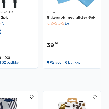
RKEVARER
LINEA
r 2pk
Silkepapir med glitter 6pk
☆
☆
☆
☆
☆
☆
(
0
)
(
0
)
90
39
 (+100)
 i 32 butikker
På lager i 6 butikker