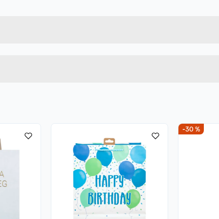
5033601493334
Bruttovekt
10555
Høyde
Lengde
u kjøper produktet får du invitasjon til å gi en omtale.
Bredde
-30 %