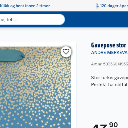
Klikk og hent innen 2 timer
120 dager åpen
Gavepose stor 
ANDRE MERKEVA
Art nr: 5033601493
Stor turkis gavep
Perfekt for stilfu
90