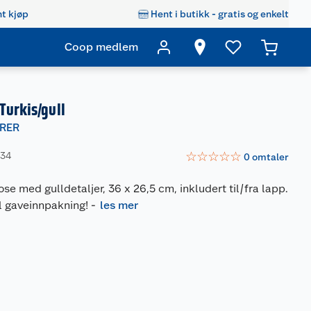
t kjøp
Hent i butikk - gratis og enkelt
Coop medlem
Turkis/gull
RER
☆
☆
☆
☆
☆
334
0
omtaler
ose med gulldetaljer, 36 x 26,5 cm, inkludert til/fra lapp.
ll gaveinnpakning!
-
les mer