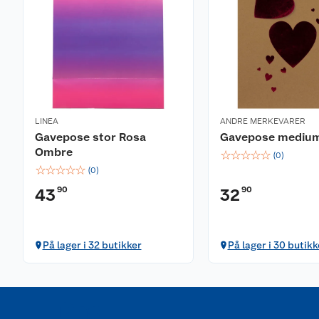
LINEA
ANDRE MERKEVARER
Gavepose stor Rosa
Gavepose medium
Ombre
☆
☆
☆
☆
☆
(
0
)
☆
☆
☆
☆
☆
(
0
)
90
90
43
32
På lager i 32 butikker
På lager i 30 butikk