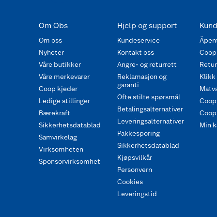
Om Obs
Hjelp og support
Kund
Om oss
Kundeservice
Åpent
Nyheter
Kontakt oss
Coop
Våre butikker
Angre- og returrett
Retur 
Våre merkevarer
Reklamasjon og
Klikk
garanti
Coop kjeder
Matva
Ofte stilte spørsmål
Ledige stillinger
Coop
Betalingsalternativer
Bærekraft
Coop 
Leveringsalternativer
Sikkerhetsdatablad
Min k
Pakkesporing
Samvirkelag
Sikkerhetsdatablad
Virksomheten
Kjøpsvilkår
Sponsorvirksomhet
Personvern
Cookies
Leveringstid