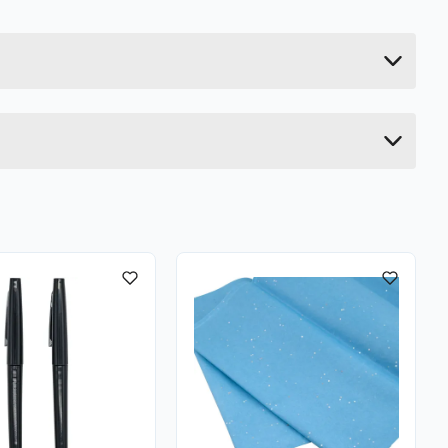
0.087 kg
33 cm
0.6 cm
26.5 cm