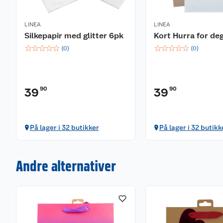
LINEA
LINEA
Silkepapir med glitter 6pk
Kort Hurra for de
☆
☆
☆
☆
☆
☆
☆
☆
☆
☆
(
0
)
(
0
)
90
90
39
39
På lager i 32 butikker
På lager i 32 butikk
Andre alternativer