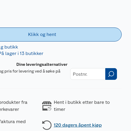
Klikk og hent
lg butikk
På lager i 13 butikker
Dine leveringsalternativer
og pris for levering ved å søke på
r
produkter fra
Hent i butikk etter bare to
erkevarer
timer
 faktura med
120 dagers åpent kjøp