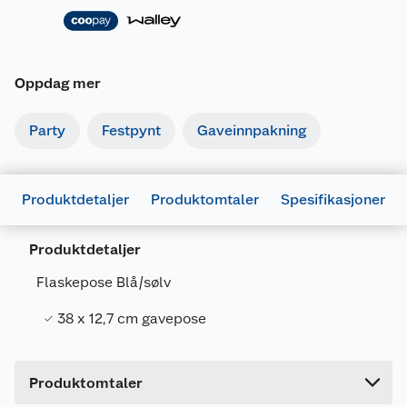
Oppdag mer
Party
Festpynt
Gaveinnpakning
Produktdetaljer
Produktomtaler
Spesifikasjoner
Generelt
Artikkelnummer
7071862044764
Produktdetaljer
Leverandørens artikkelnummer
10564
Flaskepose Blå/sølv
Forpakningsmål
38 x 12,7 cm gavepose
Bruttovekt
0.04 kg
Høyde
0.8 cm
Produktomtaler
Lengde
34.8 cm