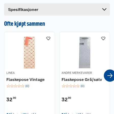
Bredde
12 cm
Dette produktet har ikke fått noen omtale ennå.
Spesifikasjoner
Hvis du kjøper produktet får du invitasjon til å gi
en omtale.
Ofte kjøpt sammen
LINEA
ANDRE MERKEVARER
Flaskepose Vintage
Flaskepose Grå/sølv
☆
☆
☆
☆
☆
☆
☆
☆
☆
☆
(
0
)
(
0
)
32
90
32
90