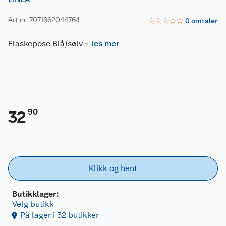
Art nr: 7071862044764
☆
☆
☆
☆
☆
0
omtaler
Flaskepose Blå/sølv
-
les mer
90
32
Klikk og hent
Butikklager:
Velg butikk
På lager i 32 butikker