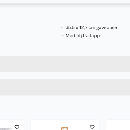
35,5 x 12,7 cm gavepose
Med til/fra lapp
Forpakningsmål
5033601004806
Bruttovekt
10567
Høyde
Lengde
u kjøper produktet får du invitasjon til å gi en omtale.
Bredde