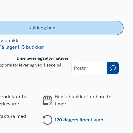
Klikk og hent
lg butikk
På lager i 13 butikker
Dine leveringsalternativer
og pris for levering ved å søke på
r
produkter fra
Hent i butikk etter bare to
erkevarer
timer
 faktura med
120 dagers åpent kjøp