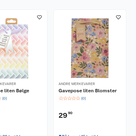
RKEVARER
ANDRE MERKEVARER
 liten Bølge
Gavepose liten Blomster
☆
☆
☆
☆
☆
☆
(
0
)
(
0
)
90
29