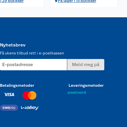
 i 29 butikker
På lager i 15 butikker
Nyhetsbrev
Få ukens tilbud rett i e-postkassen
E-postadresse
Meld meg på
Betalingsmetoder
Leveringsmetoder