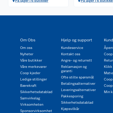
På lager i 6 butikker
På lager i 6 butikke
Om Obs
Hjelp og support
Kund
Om oss
Kundeservice
Åpent
Nyheter
Kontakt oss
Coop
Våre butikker
Angre- og returrett
Retur 
Våre merkevarer
Reklamasjon og
Klikk
garanti
Coop kjeder
Matva
Ofte stilte spørsmål
Ledige stillinger
Coop
Betalingsalternativer
Bærekraft
Coop 
Leveringsalternativer
Sikkerhetsdatablad
Min k
Pakkesporing
Samvirkelag
Sikkerhetsdatablad
Virksomheten
Kjøpsvilkår
Sponsorvirksomhet