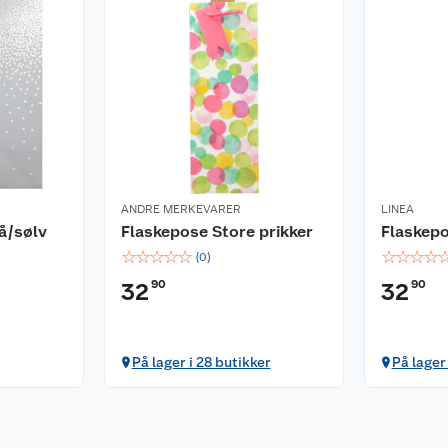
ANDRE MERKEVARER
LINEA
å/sølv
Flaskepose Store prikker
Flaskepo
☆
☆
☆
☆
☆
☆
☆
☆
☆
(
0
)
90
90
32
32
På lager i 28 butikker
På lager