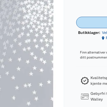
Butikklager:
Ve
Finn alternativer 
ditt postnumme
Kvalitets
kjente m
Gebyrfri
Walley