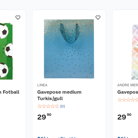
LINEA
ANDRE ME
 Fotball
Gavepose medium
Gavepose
Turkis/gull
☆
☆
☆
☆
☆
☆
☆
☆
☆
(
0
)
90
90
29
29