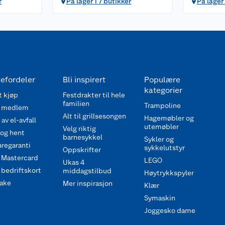
r
På lager i 7 butikker
På lager
efordeler
Bli inspirert
Populære
kategorier
 kjøp
Festdrakter til hele
familien
Trampoline
 medlem
Alt til grillsesongen
Hagemøbler og
av el-avfall
utemøbler
Velg riktig
 og hent
barnesykkel
Sykler og
regaranti
sykkelutstyr
Oppskrifter
 Mastercard
LEGO
Ukas 4
bedriftskort
middagstilbud
Høytrykkspyler
ake
Mer inspirasjon
Klær
Symaskin
Joggesko dame