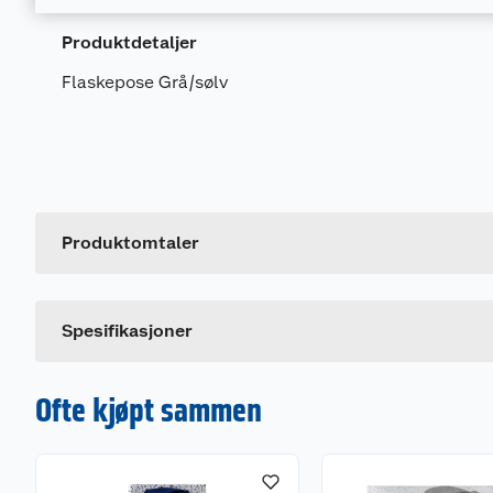
Produktdetaljer
Flaskepose Grå/sølv
Generelt
Artikkelnummer
Leverandørens artikkelnummer
Produktomtaler
Dette produktet har ikke fått noen omtale ennå. Hvis d
Spesifikasjoner
Ofte kjøpt sammen