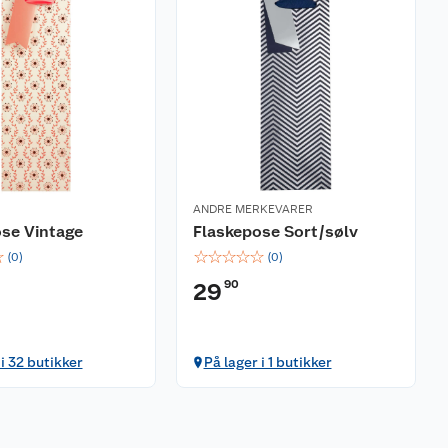
ANDRE MERKEVARER
se Vintage
Flaskepose Sort/sølv
☆
☆
☆
☆
☆
☆
(
0
)
(
0
)
90
29
 i 32 butikker
På lager i 1 butikker