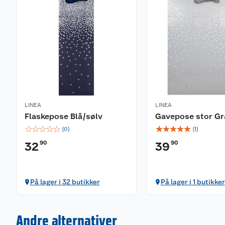
LINEA
LINEA
Flaskepose Blå/sølv
Gavepose stor Gr
☆
☆
☆
☆
☆
☆
☆
☆
☆
☆
(
0
)
(
1
)
90
90
32
39
På lager i 32 butikker
På lager i 1 butikker
Andre alternativer