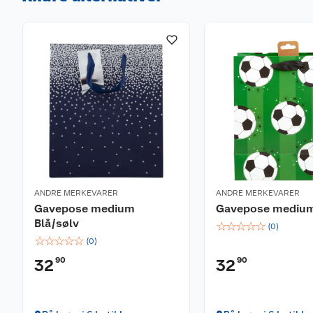
ANDRE MERKEVARER
ANDRE MERKEVARER
Gavepose medium
Gavepose medium
Blå/sølv
☆
☆
☆
☆
☆
(
0
)
☆
☆
☆
☆
☆
(
0
)
90
90
32
32