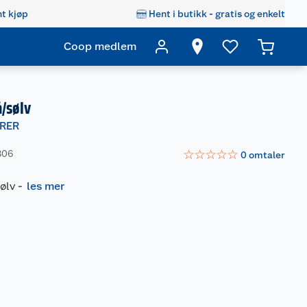
t kjøp
Hent i butikk - gratis og enkelt
Coop medlem
/sølv
RER
☆
☆
☆
☆
☆
806
0
omtaler
ølv
-
les mer