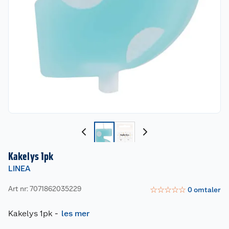
Kakelys 1pk
LINEA
Art nr: 7071862035229
☆
☆
☆
☆
☆
0
omtaler
Kakelys 1pk
-
les mer