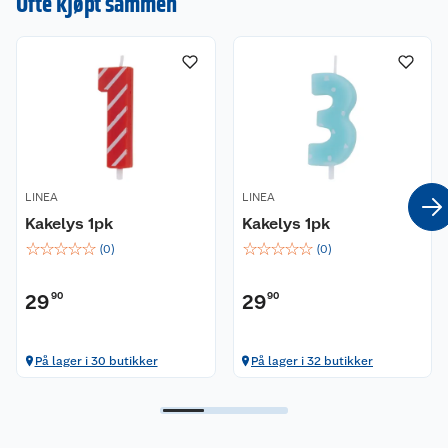
Ofte kjøpt sammen
LINEA
LINEA
Kakelys 1pk
Kakelys 1pk
☆
☆
☆
☆
☆
☆
☆
☆
☆
☆
(
0
)
(
0
)
29
90
29
90
På lager i 30 butikker
På lager i 32 butikker
Kundeservice
Om oss
Kontakt oss