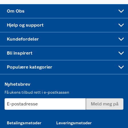
Sponsorvirksomhet
Cookies
Coop Mastercard
Velg riktig barnesykkel
LEGO
Om Obs
Leveringstid
Coop bedriftskort
Oppskrifter
Høytrykkspyler
Hjelp og support
Min kake
Ukas 4 middagstilbud
Klær
Kundefordeler
Mer inspirasjon
Symaskin
Bli inspirert
Joggesko dame
Populære kategorier
Nyhetsbrev
Få ukens tilbud rett i e-postkassen
E-postadresse
Meld meg på
Betalingsmetoder
Leveringsmetoder