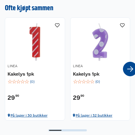
en omtale.
Ofte kjøpt sammen
LINEA
LINEA
Kakelys 1pk
Kakelys 1pk
☆
☆
☆
☆
☆
☆
☆
☆
☆
☆
(
0
)
(
0
)
29
90
29
90
På lager i 30 butikker
På lager i 32 butikker
Kundeservice