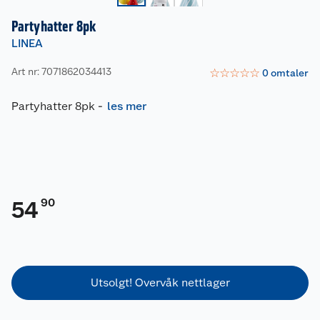
Partyhatter 8pk
LINEA
Art nr: 7071862034413
☆
☆
☆
☆
☆
0
omtaler
Partyhatter 8pk
-
les mer
90
54
Utsolgt! Overvåk nettlager