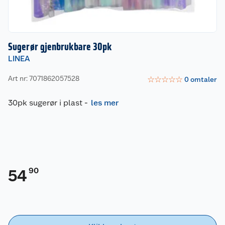
Sugerør gjenbrukbare 30pk
LINEA
Art nr: 7071862057528
☆
☆
☆
☆
☆
0
omtaler
30pk sugerør i plast
-
les mer
90
54