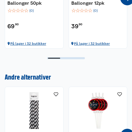
Ballonger 50pk
Ballonger 12pk
☆
☆
☆
☆
☆
☆
☆
☆
☆
☆
(
0
)
(
0
)
69
90
39
90
På lager i 32 butikker
På lager i 32 butikker
Kundeservice
Om oss
Kontakt oss
Andre alternativer
Nyheter
Angre- og returrett
Våre butikker
Reklamasjon og garanti
Våre merkevarer
Ofte stilte spørsmål
Coop kjeder
Betalingsalternativer