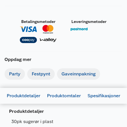
Betalingsmetoder
Leveringsmetoder
Oppdag mer
Party
Festpynt
Gaveinnpakning
Produktdetaljer
Produktomtaler
Spesifikasjoner
Generelt
Produktdetaljer
Artikkelnummer
7071862057528
30pk sugerør i plast
Leverandørens artikkelnummer
10084