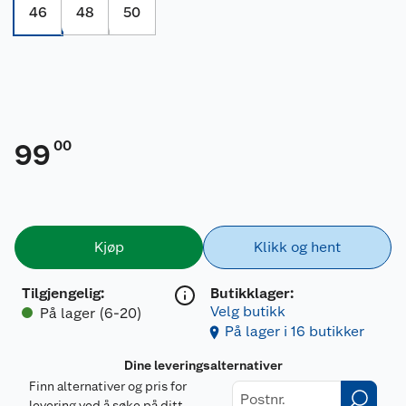
46
48
50
00
99
Kjøp
Klikk og hent
Tilgjengelig
:
Butikklager:
Velg butikk
På lager (6-20)
På lager i 16 butikker
Dine leveringsalternativer
Finn alternativer og pris for
levering ved å søke på ditt