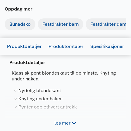
Oppdag mer
Bunadsko
Festdrakter barn
Festdrakter dame
Produktdetaljer
Produktomtaler
Spesifikasjoner
Produktdetaljer
Generelt
Klassisk pent blondeskaut til de minste. Knyting
Artikkelnummer
7025180658653
under haken.
Leverandørens artikkelnummer
145093-46
Nydelig blondekant
Størrelse
46
Knyting under haken
Pynter opp ethvert antrekk
Farge
HVIT
Forpakningsmål
les mer
Småtroll klassisk pent blondeskaut til de minste,
Bruttovekt
0.05 kg
pynter opp ethvert antrekk. Med nydelige