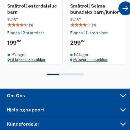
Småtroll østerdalslue
Småtroll Selma
Coop kjeder
Betalingsalternativer
barn
bunadsko barn/junior
SVART
SVART
Ledige stillinger
Leveringsalternativer
Åpent kjøp
☆
☆
☆
☆
☆
☆
☆
☆
☆
☆
(
9
)
(
9
)
Finnes i 2 størrelser
Finnes i 11 størrelser
Bærekraft
Pakkesporing
Coop medlem
199
00
299
00
Sikkerhetsdatablad
Sikkerhetsdatablad
Retur av el-avfall
Trampoline
På lager
På lager
På lager i 23 butikker
På lager i 12 butikker
Samvirkelag
Kjøpsvilkår
Klikk og hent
Festdrakter til hele familien
Hagemøbler og utemøbler
Virksomheten
Personvern
Matvaregaranti
Alt til grillsesongen
Sykler og sykkelutstyr
Sponsorvirksomhet
Cookies
Coop Mastercard
Velg riktig barnesykkel
LEGO
Om Obs
Leveringstid
Coop bedriftskort
Oppskrifter
Høytrykkspyler
Hjelp og support
Min kake
Ukas 4 middagstilbud
Klær
Kundefordeler