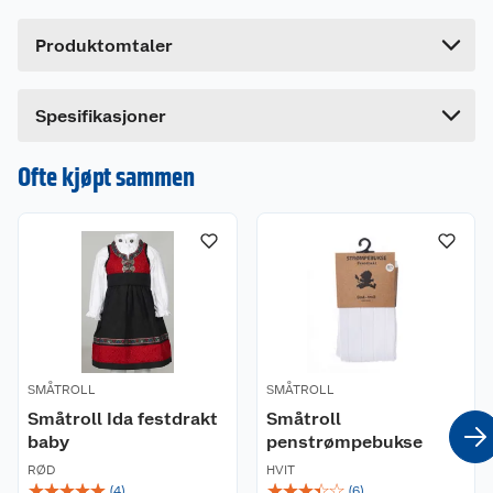
tradisjonsrike blondedetaljer, og knyting under
Høyde
0.5 cm
haken. 0-6 år
Produktomtaler
Lengde
21 cm
Bredde
20 cm
Spesifikasjoner
Ofte kjøpt sammen
SMÅTROLL
SMÅTROLL
Småtroll Ida festdrakt
Småtroll
baby
penstrømpebukse
RØD
HVIT
☆
☆
☆
☆
☆
☆
☆
☆
☆
☆
(
4
)
(
6
)