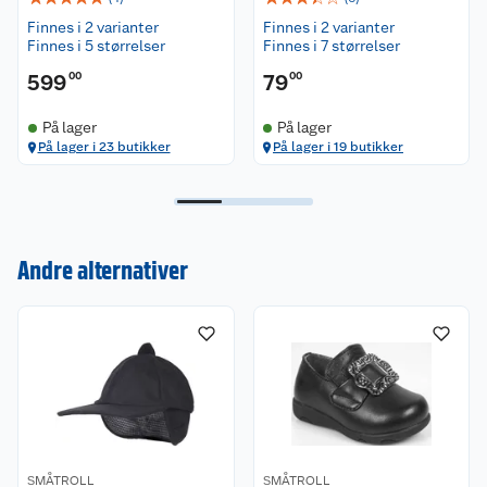
Finnes i 2 varianter
Finnes i 2 varianter
Finnes i 5 størrelser
Finnes i 7 størrelser
599
00
79
00
På lager
På lager
På lager i 23 butikker
På lager i 19 butikker
Kundeservice
Andre alternativer
Om oss
Kontakt oss
Nyheter
Angre- og returrett
Våre butikker
Reklamasjon og garanti
Våre merkevarer
Ofte stilte spørsmål
SMÅTROLL
SMÅTROLL