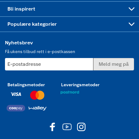
Mer inspirasjon
Symaskin
Bli inspirert
Joggesko dame
Populære kategorier
Nyhetsbrev
Få ukens tilbud rett i e-postkassen
E-postadresse
Meld meg på
Betalingsmetoder
Leveringsmetoder