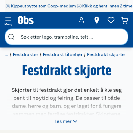
Kjøpeutbytte som Coop-medlem
Klikk og hent innen 2 time
Kundeservice
Om oss
Kontakt oss
Meny
Nyheter
Angre- og returrett
Våre butikker
Reklamasjon og garanti
...
Festdrakter
Festdrakt tilbehør
Festdrakt skjorte
Festdrakt skjorte
Våre merkevarer
Ofte stilte spørsmål
Coop kjeder
Betalingsalternativer
Skjorter til festdrakt gjør det enkelt å kle seg
Ledige stillinger
Leveringsalternativer
Åpent kjøp
pent til høytid og feiring. De passer til både
dame, herre og barn, og er laget for å fungere
Bærekraft
Pakkesporing
Coop medlem
sammen med ferdige festdrakter. Skjortene
les mer
finnes i klassiske hvite varianter og enkelte med
Sikkerhetsdatablad
Sikkerhetsdatablad
Retur av el-avfall
Trampoline
farger, og har detaljer som passer til draktens